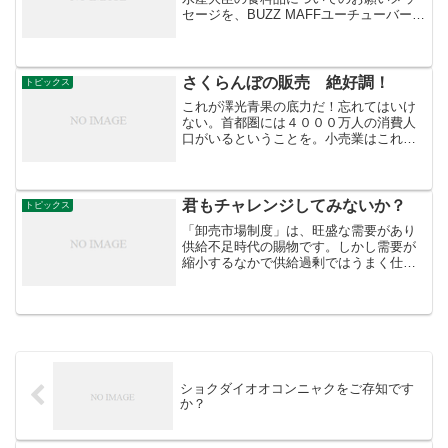
セージを、BUZZ MAFFユーチューバーの
タガヤセキュウシュウが分かりやすく解
説します。食料品は、十分な供給量を確
保しているので、 安心して、落ち着いた
購買行動を...
さくらんぼの販売 絶好調！
トピックス
これが澤光青果の底力だ！忘れてはいけ
ない。首都圏には４０００万人の消費人
口がいるということを。小売業はこれで
なくては・・・。++++++++++さくらん
ぼ🍒絶好調です！東京青果の初谷さん販
売お上手ですね！只今400pack販売しま
した。明日...
君もチャレンジしてみないか？
トピックス
「卸売市場制度」は、旺盛な需要があり
供給不足時代の賜物です。しかし需要が
縮小するなかで供給過剰ではうまく仕事
ができません。 市場流通より市場外流通
が勢力があるからです。 一方、産地では
エース級の生産者はこうした状況に対し
て独自に販路を開拓し...
ショクダイオオコンニャクをご存知です
か？