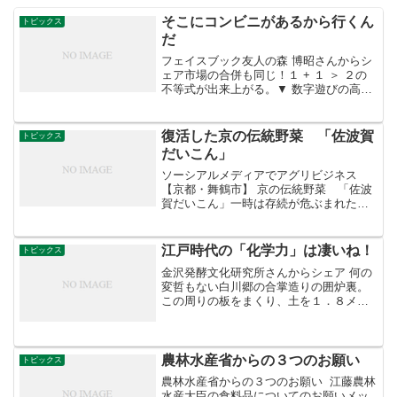
そこにコンビニがあるから行くん
トピックス
だ
フェイスブック友人の森 博昭さんからシ
ェア市場の合併も同じ！１ + １ ＞ ２の
不等式が出来上がる。▼ 数字遊びの高等
数学ーそこにコンビニがあるから行くん
だーおはようございます。数少ない古本
屋で買った1冊に、井上ひさしの巷談辞典
復活した京の伝統野菜 「佐波賀
トピックス
という本があ...
だいこん」
ソーシアルメディアでアグリビジネス
【京都・舞鶴市】 京の伝統野菜 「佐波
賀だいこん」一時は存続が危ぶまれた舞
鶴市の固有種が復活！ この度、漬物
の日本一を決める「第５回Ｔ―１グラン
プリ」全国決勝大会で、 京都府舞鶴
江戸時代の「化学力」は凄いね！
トピックス
市特産の伝統野菜「佐波...
金沢発酵文化研究所さんからシェア 何の
変哲もない白川郷の合掌造りの囲炉裏。
この周りの板をまくり、土を１．８メー
トルほど掘り、蚕の糞やヨモギの葉など
を入れ、発酵させていました。 それを１
年に３度すべて掘り出し、天地さかさま
にし、また原料を追加...
農林水産省からの３つのお願い
トピックス
農林水産省からの３つのお願い 江藤農林
水産大臣の食料品についてのお願いメッ