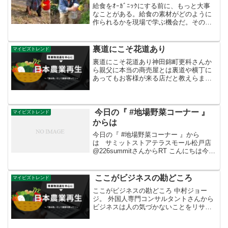
給食をｵｰｶﾞﾆｯｸにする前に、もっと大事
なことがある。給食の素材がどのように
作られるかを現場で学ぶ機会だ。その学
びに有機や慣行は関係ない。大事なのは
現場の風景や音、匂いなどを肌で感じる
こと。
裏道にこそ花道あり
マイビズトレンド
裏道にこそ花道あり神田錦町更科さんか
ら親父に本当の商売屋とは裏道や横丁に
あってもお客様が来る店だと教えらまし
た。大通りは黙っていても一見さんのお
客様が来店するが、裏道の店はわざわざ
その店を目指して来て貰わなければいけ
ないから勉強を怠るな。人...
今日の『 #地場野菜コーナー 』
マイビズトレンド
からは
今日の『 #地場野菜コーナー 』から
は サミットストアテラスモール松戸店
@226summitさんからRT こんにちは今日
の『 #地場野菜コーナー 』からは川上ま
さよしさんの #パセリ をご紹介しまーす
新鮮なパセリは、そのままで #お塩を...
ここがビジネスの勘どころ
マイビズトレンド
ここがビジネスの勘どころ 中村ジョー
ジ。 外国人専門コンサルタントさんから
ビジネスは人の気づかないことをリサー
チしてそれを実行して検証して改善して
いくこと。人の気づかないことを気づく