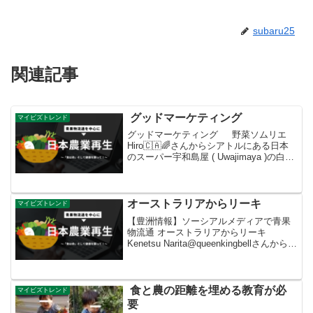
subaru25
関連記事
グッドマーケティング
マイビズトレンド
グッドマーケティング 野菜ソムリエ
Hiro🇨🇦🌈さんからシアトルにある日本
のスーパー宇和島屋 ( Uwajimaya )の白菜
コーナーで、白菜犬のぬいぐるみがいっ
しょに売られていました。一目惚れして
即購入してしまいましたよ…グッドマ...
オーストラリアからリーキ
マイビズトレンド
【豊洲情報】ソーシアルメディアで青果
物流通 オーストラリアからリーキ
Kenetsu Narita@queenkingbellさんからオ
ーストラリアのリーキ❗(^3^)/#豊洲市場青
果部 #リーキ
食と農の距離を埋める教育が必
マイビズトレンド
要