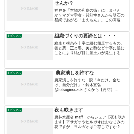
せんか？
神戸を「本物の和食の街」にしません
か？マグマ学者・巽好幸さんから明石の
昼網であがる「まえもん」。この高速潮
流の恵みと灘の泥質海底の幸の両方が入
る神戸。これらの天下一品の素材を用い
て、六甲山系軟水による昆布出汁と合わ
組織づくりの要諦とは・・・
トピックス
せる。また硬水を使った爽や...
縦糸と横糸を十字に組む相反するもの、
善と悪、正と邪、美と醜など十字に組む
ことにより結び目に産土力が発生するの
です。だから強くなります。これが組織
づくりの要諦です。茶坊主やYesマンだけ
を集めたら弱い！
農家潰しを許すな
トピックス
農家潰しを許すな 脱「今だけ、金だ
け、自分だけ」・鈴木宣弘
@tetsuginsuzukiさんから【再訪】
2016.5.19 山本太郎×石破茂×鈴木宣弘。
本質を突ける政治家の議論は何度も聴き
直そう。加計学園と同じ手口は農業です
でに行われ、...
夜も咲きます
トピックス
農林水産省 maff からシェア【夜も咲き
ます】アサガオやヒルガオはおなじみの
花ですが、ヨルガオはご存じですか？ヨ
ルガオは、アサガオなどと同じヒルガオ