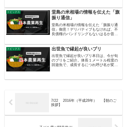
科に分類されるつる性の植物です。日が
暮れてから白く大きな花を咲かせ、翌日
の朝にはしぼんでし...
堂島の米相場の情報を伝えた「旗
トピックス
振り通信」
堂島の米相場の情報を伝えた「旗振り通
信」御意！デリバティブもなければ、不
良債権のバンドリングもないはるか昔、
革新的で新しいもの好きな大阪は、世界
初の先物取引市場を発明し、1730年に
「堂島米会所」を開設した。すごい偉業
出世魚で縁起が良いブリ
トピックス
です。ところで「大坂」...
出世魚で縁起が良いブリ本日は、今が旬
のブリをご紹介。体長１メートル程度の
回遊魚で、成長するにつれ呼び名が変わ
る出世魚として有名です。地方によって
違いがありますが、関東ではワカシ→イ
ナダ→ワラサ→ブリ、関西ではツバス→
ハマチ→メジロ→ブリと呼...
7/22 2016年（平成28年） 【朝のご
挨拶】