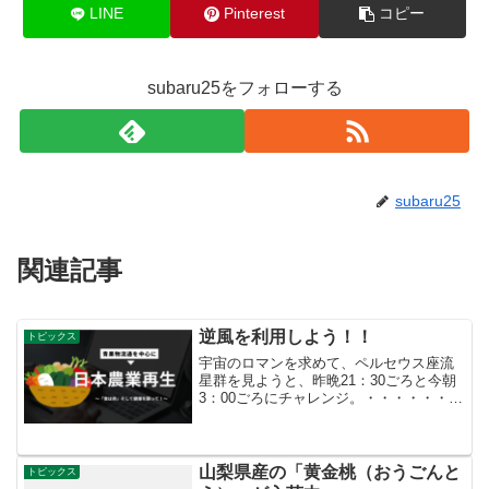
LINE
Pinterest
コピー
subaru25をフォローする
subaru25
関連記事
逆風を利用しよう！！
トピックス
宇宙のロマンを求めて、ペルセウス座流
星群を見ようと、昨晩21：30ごろと今朝
3：00ごろにチャレンジ。・・・・・・
残念ながら埼玉上空は雲が厚く見られま
せんでした。(泣き あっ、そうそう、 農
業は天体の運行と密接に関係していま
す。 天体の運...
山梨県産の「黄金桃（おうごんと
トピックス