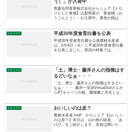
う）」が入荷中
青森合同青果株式会社からシェア【トロ
リとした食感】山梨県産の「黄金桃（お
うごんとう）」が入荷中。黄色の桃は缶
詰用の缶桃（かんとう）だから、生食に
はむかないんじゃないの？…という方に
ぜひ召し上がっていただきたいです。黄
平成30年度食育白書を公表
トピックス
金桃（おうごんとう）は「...
平成30年度食育白書を公表農林水産省
は、6月4日（火）に平成30年度食育白書
を公表しました。冒頭の特集では、「健
康寿命の延伸につながる食育の推進」を
取り上げ、栄養バランスに配慮した食生
活、生活習慣病の予防や改善のための食
育のほか、乳幼児期か...
「土」博士・藤井さんの指摘はす
トピックス
るどいなぁ・・・
「土」博士・藤井さんの指摘はするどい
なぁ・・・ 藤井一至@VirtualSoilさんか
らRTキャベツの根。菌根菌と共生しない
と決めただけあって、自分でつくる根が
細い。 ★「土」博士・藤井一至さんの
ホームページ
おいしいのは皮？
トピックス
農林水産省 maff からシェア【おいしい
のは皮？】本日は、山の秋の味覚、「あ
けび」をご紹介します。名前は聞いたこ
とがあるけれど、食べたことがないとい