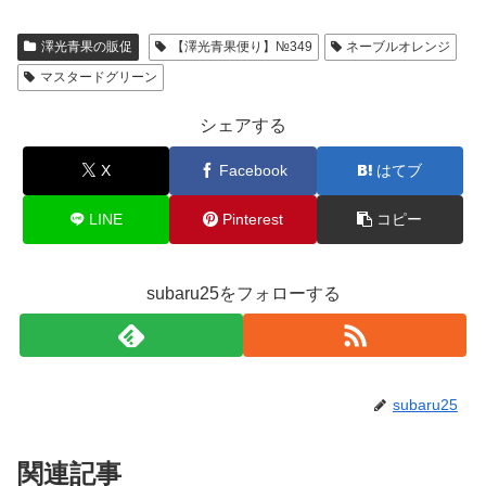
澤光青果の販促
【澤光青果便り】№349
ネーブルオレンジ
マスタードグリーン
シェアする
X
Facebook
はてブ
LINE
Pinterest
コピー
subaru25をフォローする
subaru25
関連記事