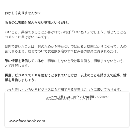
おかしくありませんか？
あるのは実際と変わらない交流というだけ。
いいこと、共感できることが書かれていれば「いいね！」でしょう。感じたことを
コメントに書けばいいんです。
疑問で書いたことは、何のためかを持たないで始めると疑問ばかりになって、人の
言われるまま。嘘までついて友達数を増やす？飲み会の快楽に流されるだけ。
誰に情報を発信しているか
、明確にしないと受け取り側も、明確じゃないというこ
とで理解します。
再度、ビジネスでＦＢを使おうとされている方は、以上のことを踏まえて記事、情
報を発信しましょう。
もっと詳しくいろいろビジネスにも応用できる記事はこちらに書いてあります。
このページを見るには、ログインまたは登録してください
Facebookで投稿や写真などをチェックできます。
www.facebook.com