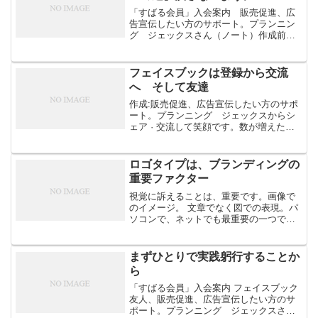
「すばる会員」入会案内 販売促進、広
告宣伝したい方のサポート。プランニン
グ ジェックスさん（ノート）作成前に
書いたノートp記事「【ソーシャルメディ
ア】危機へ向かうか？ 成功へ踏み出す
か？」 パートナー、賛同者のことでし
フェイスブックは登録から交流
た。 運営者、社長の技...
へ そして友達
作成:販売促進、広告宣伝したい方のサポ
ート。プランニング ジェックスからシ
ェア · 交流して笑顔です。数が増えたか
ら笑顔ではありません。 目的は「交
流」。自分を知ってもらう。相手を理解
する。 前に「販売促進以前の問題！ビジ
ロゴタイプは、ブランディングの
ネスか？遊び道楽か...
重要ファクター
視覚に訴えることは、重要です。画像で
のイメージ。 文章でなく図での表現。パ
ソコンで、ネットでも最重要の一つで
す。 表現のニュアンスがずれると、イメ
ージもずれてしまいます。 以前書いたノ
ートで、 「【販売促進戦略】ブランディ
まずひとりで実践躬行することか
ングってわかります...
ら
「すばる会員」入会案内 フェイスブック
友人、販売促進、広告宣伝したい方のサ
ポート。プランニング ジェックスさん