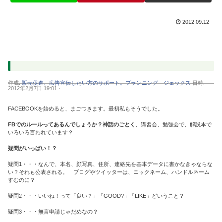
2012.09.12
作成:
販売促進、広告宣伝したい方のサポート。プランニング ジェックス
日時:
2012年2月7日 19:01 ·
FACEBOOKを始めると、まごつきます。最初私もそうでした。
FBでのルールってあるんでしょうか？神話のごとく
、講習会、勉強会で、解説本で
いろいろ言われています？
疑問がいっぱい！？
疑問1・・・なんで、本名、顔写真、住所、連絡先を基本データに書かなきゃならな
い？それも公表される。 ブログやツイッターは、ニックネーム、ハンドルネーム
すむのに？
疑問2・・・いいね！って「良い？」「GOOD?」「LIKE」どいうこと？
疑問3・・・無言申請じゃだめなの？