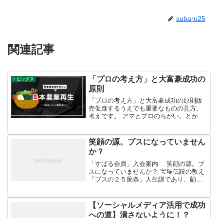
subaru25
関連記事
「プロの考え方」と大富豪成功の
トピックス
原則
「プロの考え方」と大富豪成功の原則販
売促進するうえでも重要なものの見方、
考えです。 アマとプロのちがい。とか
く、「なんでそこまでしなければならな
い」って言葉。なら、アマに徹すればい
いこと。プロの気持ちを少しでも持って
笑顔の源。ブスになっていません
行動するだけで違います。...
か？
「すばる会員」入会案内 笑顔の源。ブ
スになっていませんか？ 宝塚伝説の教え
「ブスの２５箇条」人生訓であり、顧客
に対しての心構えであり、サービスの基
本精神。
【ソーシャルメディア活用で成功
への道】潰さないように！？