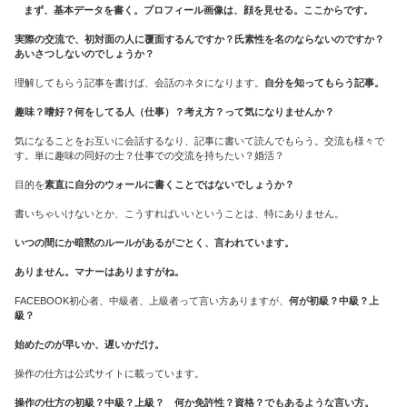
まず、基本データを書く。プロフィール画像は、顔を見せる。ここからです。
実際の交流で、初対面の人に覆面するんですか？氏素性を名のならないのですか？
あいさつしないのでしょうか？
理解してもらう記事を書けば、会話のネタになります。
自分を知ってもらう記事。
趣味？嗜好？何をしてる人（仕事）？考え方？って気になりませんか？
気になることをお互いに会話するなり、記事に書いて読んでもらう。交流も様々で
す。単に趣味の同好の士？仕事での交流を持ちたい？婚活？
目的を
素直に自分のウォールに書くことではないでしょうか？
書いちゃいけないとか、こうすればいいということは、特にありません。
いつの間にか暗黙のルールがあるがごとく、言われています。
ありません。マナーはありますがね。
FACEBOOK初心者、中級者、上級者って言い方ありますが、
何が初級？中級？上
級？
始めたのが早いか、遅いかだけ。
操作の仕方は公式サイトに載っています。
操作の仕方の初級？中級？上級？ 何か免許性？資格？でもあるような言い方。