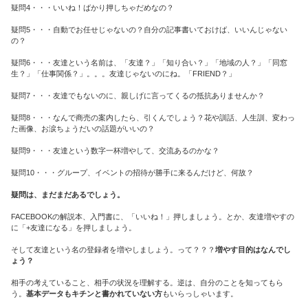
疑問4・・・いいね！ばかり押しちゃだめなの？
疑問5・・・自動でお任せじゃないの？自分の記事書いておけば、いいんじゃない
の？
疑問6・・・友達という名前は、「友達？」「知り合い？」「地域の人？」「同窓
生？」「仕事関係？」。。。友達じゃないのにね。「FRIEND？」
疑問7・・・友達でもないのに、親しげに言ってくるの抵抗ありませんか？
疑問8・・・なんで商売の案内したら、引くんでしょう？花や訓話、人生訓、変わっ
た画像、お涙ちょうだいの話題がいいの？
疑問9・・・友達という数字一杯増やして、交流あるのかな？
疑問10・・・グループ、イベントの招待が勝手に来るんだけど、何故？
疑問は、まだまだあるでしょう。
FACEBOOKの解説本、入門書に、「いいね！」押しましょう。とか、友達増やすの
に「+友達になる」を押しましょう。
そして友達という名の登録者を増やしましょう。って？？？
増やす目的はなんでし
ょう？
相手の考えていること、相手の状況を理解する。逆は、自分のことを知ってもら
う。
基本データもキチンと書かれていない方
もいらっしゃいます。