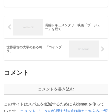
からノートをシェアしました。青果業界
はスーパーの台頭で八百屋時代から大型
量販店の時代へと大きな変化が起こって
いた。昭和４２年、神田...
長編ドキュメンタリー映画「プージェ
ー」を観て
世界最古の大学のある町・「コインブ
ラ」
コメント
コメントを書き込む
このサイトはスパムを低減するために Akismet を使って
います。
コメントデータの処理方法の詳細はこちらをご覧