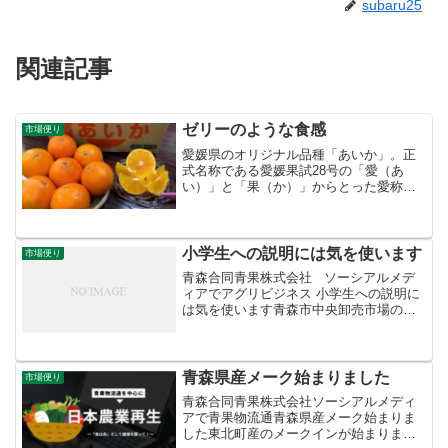
subaru25
関連記事
ゼリーのような食感
市場便り
愛媛県のオリジナル品種「あいか」。正
式名称である愛媛果試28号の「愛（あ
い）」と「果（か）」からとった愛称で
す。
小学生への説明には気を使います
市場便り
青森合同青果株式会社 ソーシアルメデ
ィアでアグリビジネス 小学生への説明に
は気を使います青森市中央卸売市場の施
設見学で千刈小学校３学年の皆さん５４
名が来場しました。公共施設としての卸
売市場の役割と青果物の流通についてお
話ししました。「野...
青森県産メーク始まりました
市場便り
青森合同青果株式会社ソーシアルメディ
アで青果物流通青森県産メーク始まりま
した東北町産のメークインが始まりまし