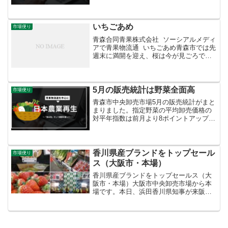
た。昨年は長雨の影響で深刻な品薄だっ
たため過去に例のない高値でしたが、今
年は平年並みの落ち着いたスタートで
す。
いちごあめ
市場便り
青森合同青果株式会社 ソーシアルメディ
アで青果物流通 いちごあめ青森市では先
週末に満開を迎え、桜は今が見ごろで
す。出店を覗いて回るのもお花見の楽し
み。お花見スイーツと言えば以前は飴せ
んべいやみつかけが人気でしたが、今は
断然「いちごあめ」...
5月の販売統計は野菜全面高
市場便り
青森市中央卸売市場5月の販売統計がまと
まりました。指定野菜の平均卸売価格の
対平年指数は前月より8ポイントアップし
132％に。長雨と日照不足で極度の品薄高
となった2020年7月以来の高騰となりまし
た。
香川県産ブランドをトップセール
市場便り
ス（大阪市・本場）
香川県産ブランドをトップセールス（大
阪市・本場）大阪市中央卸売市場から本
場です。本日、浜田香川県知事が来阪さ
れ、香川県産の苺「さぬきひめ」・キウ
イフルーツ「香緑」・野菜のトップセー
ルスが開催されました。さぬきひめは香
川県産のブランドで丸く甘...