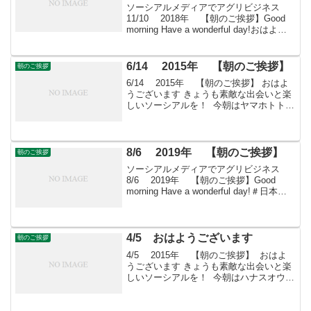
ソーシアルメディアでアグリビジネス
11/10 2018年 【朝のご挨拶】Good
morning Have a wonderful day!おはよう
ございますきょうも素敵な出会いと楽し
いソーシアルを！今朝はコダチベゴニア
とともに・・・＊...
6/14 2015年 【朝のご挨拶】
朝のご挨拶
6/14 2015年 【朝のご挨拶】 おはよ
うございます きょうも素敵な出会いと楽
しいソーシアルを！ 今朝はヤマホトトギ
スとともに・・・ フェイスブックページ
「日本農業再生」★「すばる会員」のお
申し込みはこちら
8/6 2019年 【朝のご挨拶】
朝のご挨拶
ソーシアルメディアでアグリビジネス
8/6 2019年 【朝のご挨拶】Good
morning Have a wonderful day!＃日本農
業再生 ＃食品流通 ＃青果物流通 ＃
花き流通 ＃freshproduce ＃produceー...
4/5 おはようございます
朝のご挨拶
4/5 2015年 【朝のご挨拶】 おはよ
うございます きょうも素敵な出会いと楽
しいソーシアルを！ 今朝はハナスオウと
ともに・・・ フェイスブックページ
「日本農業再生」★「すばる会員」のお
申し込みはこちら