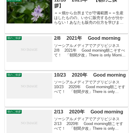
拶】
＝＝畑から台所までが守備範囲＝＝生産
はしたものの、いかに販売するかが分か
らない！あなたも販売の仕方を学びませ
んか？すばる会員（年会費：24000円）対
象に販売をサポート
2/8 2021年 Good morning
朝のご挨拶
ソーシアルメディアでアグリビジネス
2/8 2021年 Good morning朝こそすべ
て！ 「朝聞夕改」There is only Morning
in all things 2月8日はどんな日つばきの日
長崎県五島市が制定。 「すばる...
10/23 2020年 Good morning
朝のご挨拶
ソーシアルメディアでアグリビジネス
10/23 2020年 Good morning朝こそす
べて！ 「朝聞夕改」There is only
Morning in all things 10月23日はどんな日
電信電話記念日電気通信省(後の電...
2/13 2020年 Good morning
朝のご挨拶
ソーシアルメディアでアグリビジネス
2/13 2020年 Good morning朝こそす
べて！ 「朝聞夕改」There is only