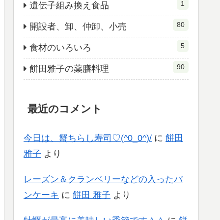
1
遺伝子組み換え食品
80
開設者、卸、仲卸、小売
5
食材のいろいろ
90
餅田雅子の薬膳料理
最近のコメント
今日は、蟹ちらし寿司♡(^0_0^)/
に
餅田
雅子
より
レーズン＆クランベリーなどの入ったパ
ンケーキ
に
餅田 雅子
より