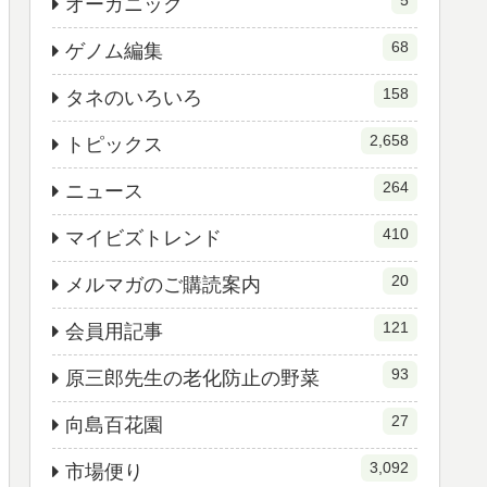
5
オーガニック
68
ゲノム編集
158
タネのいろいろ
2,658
トピックス
264
ニュース
410
マイビズトレンド
20
メルマガのご購読案内
121
会員用記事
93
原三郎先生の老化防止の野菜
27
向島百花園
3,092
市場便り