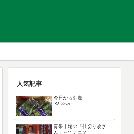
人気記事
今日から師走
98 views
青果市場の「仕切り改ざ
ん」ってナニ？