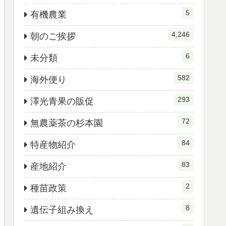
5
有機農業
4,246
朝のご挨拶
6
未分類
582
海外便り
293
澤光青果の販促
72
無農薬茶の杉本園
84
特産物紹介
83
産地紹介
2
種苗政策
8
遺伝子組み換え