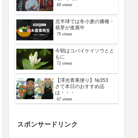
89 views
北半球では冬小麦の播種・
発芽が進展中
75 views
今朝はコバイケイソウとと
もに
71 views
【澤光青果便り】№353
さて本日のおすすめ品
は・・・
67 views
スポンサードリンク