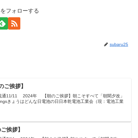
u25をフォローする
subaru25
朝のご挨拶】
通11/11 2024年 【朝のご挨拶】朝こそすべて「朝聞夕改」
ng in all thingsきょうはどんな日電池の日日本乾電池工業会（現：電池工業
朝のご挨拶】