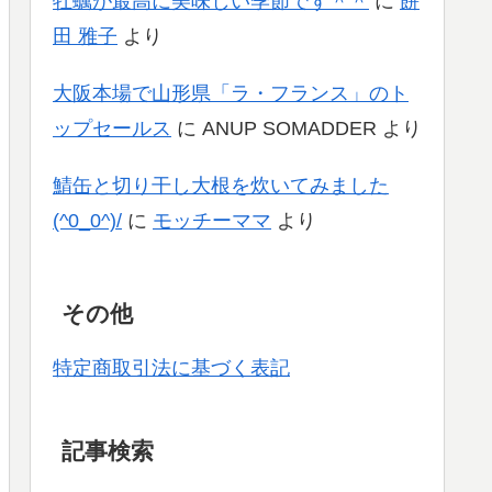
牡蠣が最高に美味しい季節です＾＾
に
餅
田 雅子
より
大阪本場で山形県「ラ・フランス」のト
ップセールス
に
ANUP SOMADDER
より
鯖缶と切り干し大根を炊いてみました
(^0_0^)/
に
モッチーママ
より
その他
特定商取引法に基づく表記
記事検索