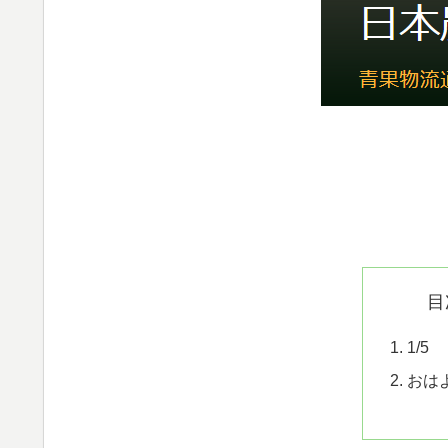
目
1/5
おは