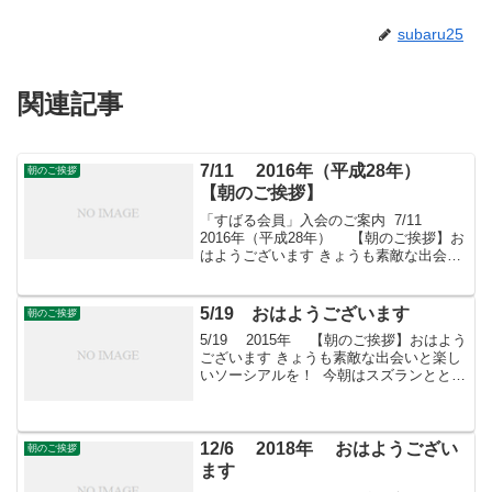
subaru25
関連記事
7/11 2016年（平成28年）
朝のご挨拶
【朝のご挨拶】
「すばる会員」入会のご案内 7/11
2016年（平成28年） 【朝のご挨拶】お
はようございます きょうも素敵な出会い
と楽しいソーシアルを！ 今朝はインパチ
ェンスとともに・・・フェイスブックペ
ージ「日本農業再生」プロをめざす皆さ
5/19 おはようございます
朝のご挨拶
んのた...
5/19 2015年 【朝のご挨拶】おはよう
ございます きょうも素敵な出会いと楽し
いソーシアルを！ 今朝はスズランととも
に・・・ フェイスブックページ「日本農
業再生」★「すばる会員」のお申し込み
はこちら
12/6 2018年 おはようござい
朝のご挨拶
ます