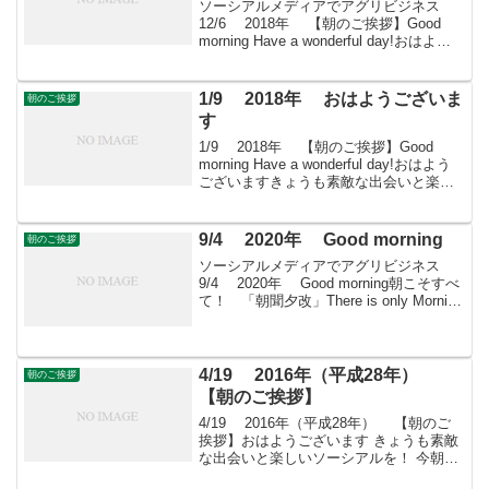
ソーシアルメディアでアグリビジネス
12/6 2018年 【朝のご挨拶】Good
morning Have a wonderful day!おはよう
ございますきょうも素敵な出会いと楽し
いソーシアルを！今朝はブバルディアと
はとともに・・・＊...
1/9 2018年 おはようございま
朝のご挨拶
す
1/9 2018年 【朝のご挨拶】Good
morning Have a wonderful day!おはよう
ございますきょうも素敵な出会いと楽し
いソーシアルを！今朝はユキワリソウと
ともに・・・
9/4 2020年 Good morning
朝のご挨拶
ソーシアルメディアでアグリビジネス
9/4 2020年 Good morning朝こそすべ
て！ 「朝聞夕改」There is only Morning
in all things 9月4日はどんな日くしの日美
容関係者らが1978年に制定。...
4/19 2016年（平成28年）
朝のご挨拶
【朝のご挨拶】
4/19 2016年（平成28年） 【朝のご
挨拶】おはようございます きょうも素敵
な出会いと楽しいソーシアルを！ 今朝は
カリフォルニアポピーとともに・・・フ