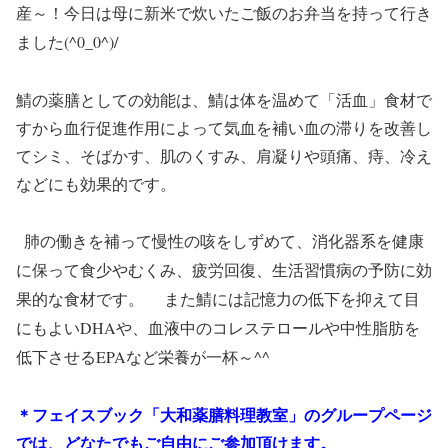
産～！今日は母に新米で炊いたご飯のお弁当を持って行き
ました(^0_0^)/
鯖の薬膳としての効能は、鯖は体を温めて「活血」食材で
すから血行促進作用によって気血を補い血の滞りを改善し
てシミ、そばかす、肌のくすみ、肩凝りや頭痛、痔、冷え
などにも効果的です。
肺の働きを補って慢性の咳をしずめて、消化器系を健康
に保って食少やむくみ、疲労回復、生活習慣病の予防に効
果的な食材です。
また鯖には記憶力の
低下を抑えて目
にもよいDHAや、血液中のコレステロールや中性脂肪を
低下させるEPAなど栄養が一杯～^^
＊フェイスブック「大和薬膳料理教室」のグループページ
では、どなたでもご自由にご参加頂けます。