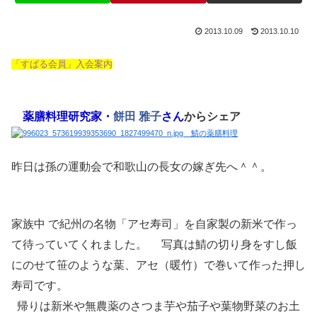
2013.10.09
2013.10.10
「すばる会員」入会案内
薬膳料理研究家・
餅田 雅子
さん
からシェア
昨日は孫の運動会で和歌山の長女の嫁ぎ先へ＾＾。
家族中
で紀州の名物「アセ寿司」を自家製の新米で作っ
て待っていてくれました。
写真は鯖の切り身をすし飯
にのせて笹のような葉、アセ（暖竹）で巻いて作った押し
寿司です。
帰りは新米や無農薬のさつま芋や茄子や葉物野菜のお土