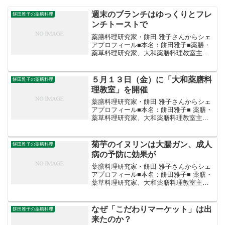
週末のブランチはゆっくりとフレ
餅田雅子の薬膳料理
ンチトーストで
薬膳料理研究家・餅田 雅子さんからシェ
アプロフィール■本名：餅田雅子■薬膳・
薬草料理研究家、大和薬膳料理教室主
宰、日本料理店の薬膳レシピプロデュー
ス、オリジナル薬膳ベジカレー、薬膳米
味噌カレーを開発、農家起業グループの
５月１３日（金）に「大和薬膳料
餅田雅子の薬膳料理
ネット販売受託、各地の...
理教室」を開催
薬膳料理研究家・餅田 雅子さんからシェ
アプロフィール■本名：餅田雅子■ 薬膳・
薬草料理研究家、大和薬膳料理教室主
宰、日本料理店の薬膳レシピプロデュー
ス、オリジナル薬膳ベジカレー、薬膳米
味噌カレーを開発、農家起業グループの
菊芋のイヌリンは大腸ガン、成人
餅田雅子の薬膳料理
ネット販売受託、各地...
病の予防に効果が
薬膳料理研究家・餅田 雅子さんからシェ
アプロフィール■本名：餅田雅子■ 薬膳・
薬草料理研究家、大和薬膳料理教室主
宰、日本料理店の薬膳レシピプロデュー
ス、オリジナル薬膳ベジカレー、薬膳米
味噌カレーを開発、農家起業グループの
なぜ「こだわりマーケット」は出
餅田雅子の薬膳料理
ネット販売受託、各地...
来たのか？