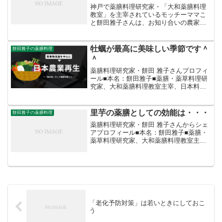
神戸で薬膳料理研究家・「大和薬膳料理
教室」を主宰されているモッチーママこ
と餅田雅子さんは、お知り合いの農家の
お米の販売支援に取り組まれています。
(既報)そのいきさつは、こういうことでし
た。あるとき奥さんから「私たちは生産
牡蠣が最高に美味しい季節です＾
餅田雅子の薬膳料理
に関しては自信があり...
＾
薬膳料理研究家・餅田 雅子さんプロフィ
ール■本名：餅田雅子■薬膳・薬草料理研
究家、大和薬膳料理教室主宰、日本料理
店の薬膳レシピプロデュース、オリジナ
ル薬膳ベジカレー、薬膳米味噌カレーを
開発、農家起業グループのネット販売受
里芋の薬膳としての効能は・・・
餅田雅子の薬膳料理
託、各地の特産品によ...
薬膳料理研究家・餅田 雅子さんからシェ
アプロフィール■本名：餅田雅子■薬膳・
薬草料理研究家、大和薬膳料理教室主
宰、日本料理店の薬膳レシピプロデュー
ス、オリジナル薬膳ベジカレー、薬膳米
味噌カレーを開発、農家起業グループの
ネット販売受託、各地の...
「老化予防対策」は若いときにしておこ
う