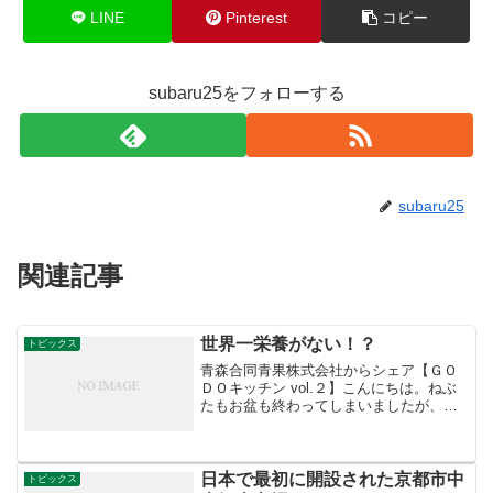
LINE
Pinterest
コピー
subaru25をフォローする
subaru25
関連記事
世界一栄養がない！？
トピックス
青森合同青果株式会社からシェア【ＧＯ
ＤＯキッチン vol.２】こんにちは。ねぶ
たもお盆も終わってしまいましたが、ま
だ暑いですね。まだまだ夏野菜が美味し
いので、今日は胡瓜について紹介しま
す。【世界一栄養がない！？】胡瓜に関
してこんな噂を聞いた...
日本で最初に開設された京都市中
トピックス