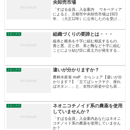
央卸売市場
「すばる会員」入会案内 ウキペディア
によると、京都市中央卸売市場は1923
年、（大正12年）に公布したのを受け、
1925年6月2日に開設許可を得て1927年12
月11日に全国に先駆け日本で最初の中央
市場として開設された。 戦時中には統制
組織づくりの要諦とは・・・
トピックス
の...
縦糸と横糸を十字に組む相反するもの、
善と悪、正と邪、美と醜など十字に組む
ことにより結び目に産土力が発生するの
です。だから強くなります。これが組織
づくりの要諦です。茶坊主やYesマンだけ
を集めたら弱い！
違いが分かりますか？
トピックス
農林水産省 maff からシェア【違いが分
かります？】「立てばシャクヤク、座れ
ばボタン…」と、女性の容姿や立ち居振
る舞いを花にたとえる言葉があります
が、花だけを見て、ボタンとシャクヤク
の区別がつきますでしょうか？ボタンは
木本植物（樹木）で1...
ネオニコチノイド系の農薬を使用
トピックス
していませんか？
「すばる会員」入会案内あなたはネオニ
コチノイド系の農薬を使用していません
か？