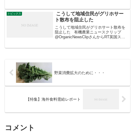
こうして地域住民がグリホサー
トピックス
ト散布を阻止した
こうして地域住民がグリホサート散布を
阻止した 有機農業ニュースクリップ
@OrganicNewsClipさんからRT英国スコ
ットランドのミッドロージアン市で、市
当局が公有地でグリホサート散布の再開
を決めたことに対して、地域住民が「ゲ
リラ・...
野菜消費拡大のために・・・
【特集】海外食料需給レポート
コメント