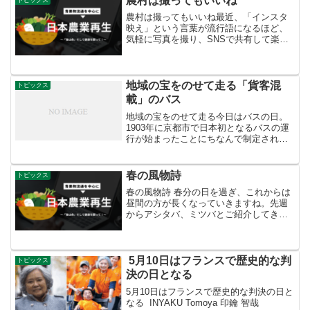
農村は撮ってもいいね
言葉を広めたがって...
農村は撮ってもいいね最近、「インスタ
映え」という言葉が流行語になるほど、
気軽に写真を撮り、SNSで共有して楽し
む人が増えていますね。そんな方々にお
勧めなのが、全国各地の農山漁村。棚
田、生き物、食べ物など、そこには魅力
的な被写体がたくさんあり...
地域の宝をのせて走る「貨客混
トピックス
載」のバス
地域の宝をのせて走る今日はバスの日。
1903年に京都市で日本初となるバスの運
行が始まったことにちなんで制定されま
した。今では日本中を網羅して、私たち
の足として欠かせないですが、最近は乗
客を運ぶだけではなく、一緒に農産物や
春の風物詩
トピックス
水産物を載せる「貨客...
春の風物詩 春分の日を過ぎ、これからは
昼間の方が長くなっていきますね。先週
からアシタバ、ミツバとご紹介してきま
したが、本日は葉物つながりでタカナを
ご紹介。タカナはカラシナの一種で、原
産地は中央アジア。平安時代以前にシル
クロードを通って日本に...
5月10日はフランスで歴史的な判
トピックス
決の日となる
5月10日はフランスで歴史的な判決の日と
なる INYAKU Tomoya 印鑰 智哉