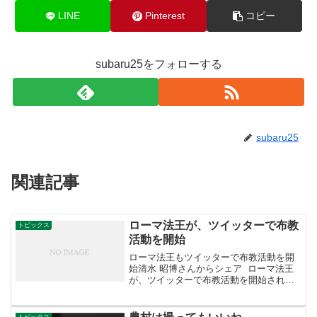
LINE
Pinterest
コピー
subaru25をフォローする
subaru25
関連記事
ローマ法王が、ツイッターで布教
トピックス
活動を開始
ローマ法王もツイッターで布教活動を開
始清水 昭博さんからシェア ローマ法王
が、ツイッターで布教活動を開始される
そうです。 カトリック信仰に関する
長々とした研究書で知られるローマ法王
ベネディクト１６世は今、１４０文字で
トピックス