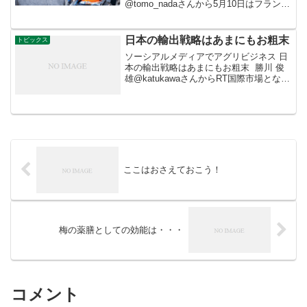
@tomo_nadaさんから5月10日はフランス
で歴史的な判決の日となる。ベトナム戦
争の枯れ葉剤エージェントオレンジなど
の製造に関わった14企業の責任が裁...
日本の輸出戦略はあまにもお粗末
トピックス
ソーシアルメディアでアグリビジネス 日
本の輸出戦略はあまにもお粗末 勝川 俊
雄@katukawaさんからRT国際市場となる
と、中小企業の規模ではマーケティング
には限界があるでしょう。残念ながら、
日本は国の輸出戦略があまりにもお粗末
です。「...
ここはおさえておこう！
梅の薬膳としての効能は・・・
コメント