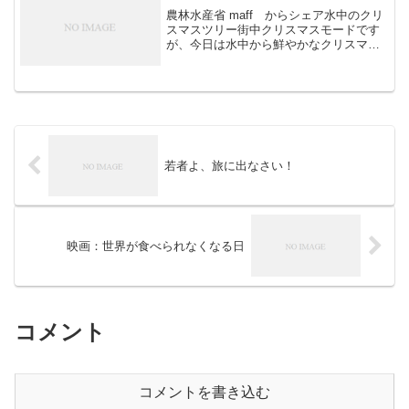
農林水産省 maff からシェア水中のクリ
スマスツリー街中クリスマスモードです
が、今日は水中から鮮やかなクリスマス
ツリー？をご紹介。写真は、サンゴなど
の上に定住する「イバラカンザシ」とい
うゴカイ類の一種なんです！本州中部以
南の海に生息してい...
若者よ、旅に出なさい！
映画：世界が食べられなくなる日
コメント
コメントを書き込む