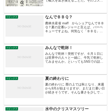
で輸入を置き換えることだ。そのコスト
は「もったいない」のではなく、いざと
いうときに命を守る安全保障・国防のコ
ストだ。
なんでＢＢＱ？
トピックス
農林水産省 maff からシェアなんでＢＢ
Ｑ？夏の定番レジャーと言えば、バーベ
キューですよね。何気なく「ＢＢＱ」と
略していると思いますが、その由来をご
存じですか？諸説ありますが、スペイン
語で「丸焼き」を意味する
「barbacoa（バルバコア...
みんなで乾杯！
トピックス
みんなで乾杯！突然ですが、６月１日に
は世界中の人々と一緒に、牛乳で乾杯し
てみませんか。といってもSNSでの話。
「世界牛乳の日」の６月１日に、ミルク
で乾杯した写真をみんなでSNSにアップ
するというものです。ジョッキでもワイ
ングラスでも、いつも...
夏の終わりに
トピックス
夏の終わりに 暦の上では秋となり、来週
から9月が始まりますが、まだまだ暑い日
が続きそうです。そんな暑さを少しでも
忘れられるよう、今回は涼やかな姿の植
物をご紹介します。水の中で花を咲かせ
ているこの不思議な植物は、「バイカ
モ」というキンポウゲ科...
水中のクリスマスツリー
トピックス