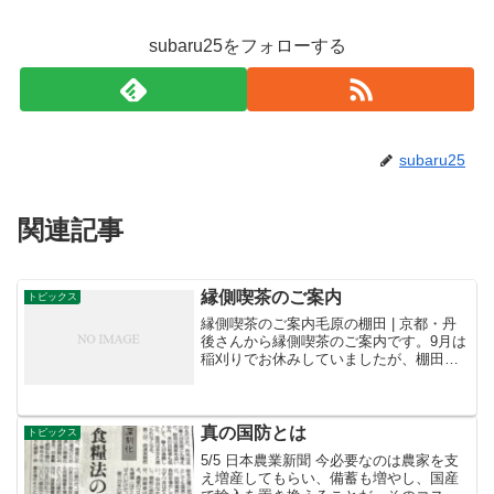
subaru25をフォローする
subaru25
関連記事
縁側喫茶のご案内
トピックス
縁側喫茶のご案内毛原の棚田 | 京都・丹
後さんから縁側喫茶のご案内です。9月は
稲刈りでお休みしていましたが、棚田の
里にも萩の花が咲き、キンモクセイの香
りが漂う季節となりました。10月は2日
(日)と16日(日)の10時～16時、集落の真ん
中に...
真の国防とは
トピックス
5/5 日本農業新聞 今必要なのは農家を支
え増産してもらい、備蓄も増やし、国産