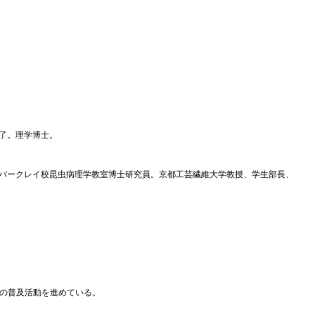
修了。理学博士。
バークレイ校昆虫病理学教室博士研究員。京都工芸繊維大学教授、学生部長、
果の普及活動を進めている。