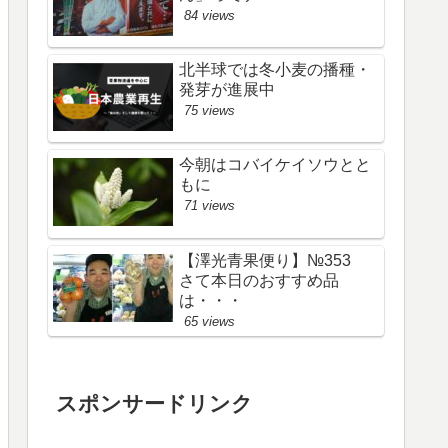
84 views
北半球では冬小麦の播種・
発芽が進展中
75 views
今朝はコバイケイソウとと
もに
71 views
【澤光青果便り】№353
さて本日のおすすめ品
は・・・
65 views
スポンサードリンク