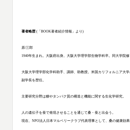
著者略歴
(「BOOK著者紹介情報」より)
原/三郎
1940年生まれ。大阪府出身。大阪大学理学部生物学科卒。同大学院
大阪大学理学部化学科助手、講師、助教授。米国カリフォルニア大学
副学長を歴任。
主要研究分野は糖やタンパク質の構造と機能に関する生化学研究。
人の遺伝子を蚕で発現させることを通じて桑・蚕と出会う。
現在、NPO法人日本マルベリークラブ代表理事として、桑の健康効