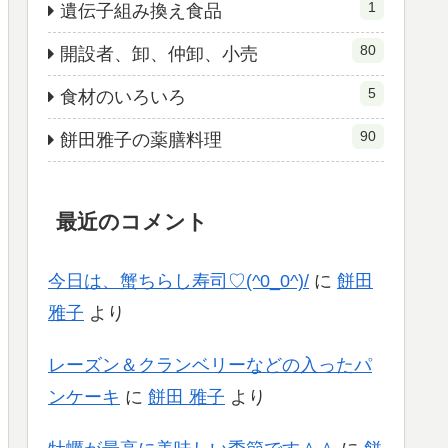
1
遺伝子組み換え食品
80
開設者、卸、仲卸、小売
5
食材のいろいろ
90
餅田雅子の薬膳料理
最近のコメント
今日は、蟹ちらし寿司♡(^0_0^)/
に
餅田
雅子
より
レーズン＆クランベリーなどの入ったパ
ンケーキ
に
餅田 雅子
より