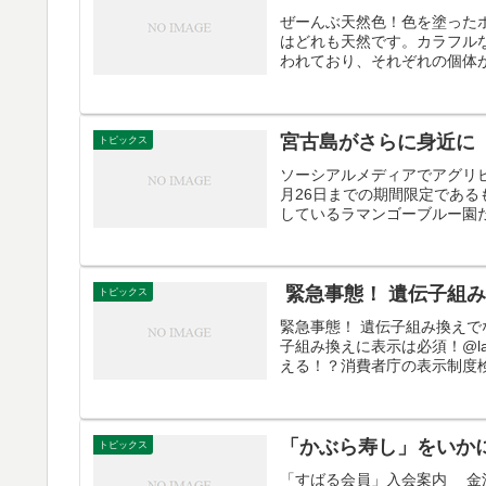
ぜーんぶ天然色！色を塗った
はどれも天然です。カラフル
われており、それぞれの個体が
宮古島がさらに身近に
トピックス
ソーシアルメディアでアグリビ
月26日までの期間限定であ
しているラマンゴーブルー園だ
緊急事態！ 遺伝子組
トピックス
緊急事態！ 遺伝子組み換え
子組み換えに表示は必須！@la
える！？消費者庁の表示制度検
「かぶら寿し」をいか
トピックス
「すばる会員」入会案内 金