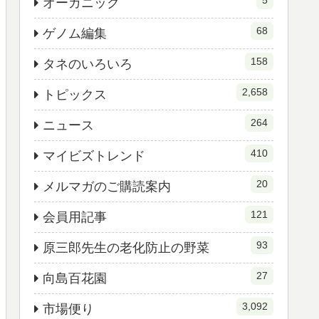
5
オーガニック
68
ゲノム編集
158
タネのいろいろ
2,658
トピックス
264
ニュース
410
マイビズトレンド
20
メルマガのご購読案内
121
会員用記事
93
原三郎先生の老化防止の野菜
27
向島百花園
3,092
市場便り