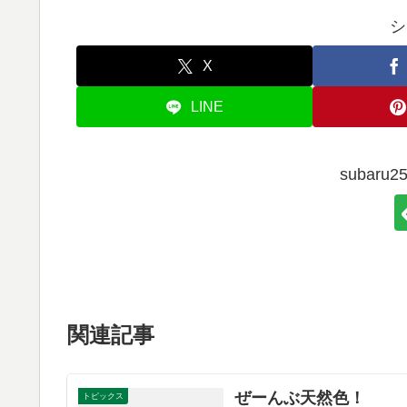
シ
X
LINE
subar
関連記事
ぜーんぶ天然色！
トピックス