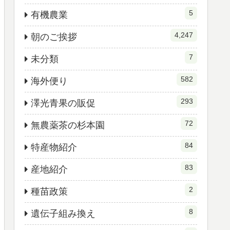
5
有機農業
4,247
朝のご挨拶
7
未分類
582
海外便り
293
澤光青果の販促
72
無農薬茶の杉本園
84
特産物紹介
83
産地紹介
2
種苗政策
8
遺伝子組み換え