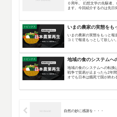
０周年。 幻想文学の先駆者
ます。今回紹介するのは先日発
いまの農家の実態をも
トピックス
いまの農家の実態をもっと報
コミで報道もっとして欲しい
地域の食のシステムへ
トピックス
地域の食のシステムへの転換は必
戦争で貿易が止まったら2年
オでも日本は餓死で国が終わる
自然の妙に感謝を・・・