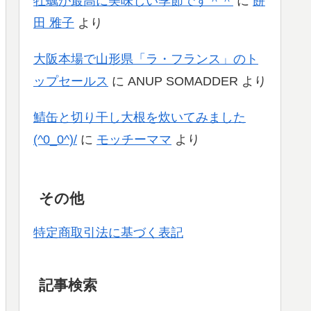
牡蠣が最高に美味しい季節です＾＾
に
餅
田 雅子
より
大阪本場で山形県「ラ・フランス」のト
ップセールス
に
ANUP SOMADDER
より
鯖缶と切り干し大根を炊いてみました
(^0_0^)/
に
モッチーママ
より
その他
特定商取引法に基づく表記
記事検索