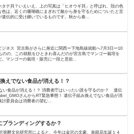
ホタテ貝？いえいえ、上の写真は「ヒオウギ貝」と呼ばれ、殻の色
な色は、近くの珊瑚礁にまぎれて敵から身を守るためについたと言
遺伝的に受け継いでいるものです。秋から春...
ジネス 宮古島がさらに身近に関西ー下地島線就航へ7月3日ー10
るものの、この就航をひときわ喜んだのが宮古島でマンゴー栽培を
。マンゴーの栽培・販売に一段と意欲...
み換えでない食品が消える！？
でない食品が消える！？ 消費者庁はいったい誰を守るのか？ 遺伝
bel_GMOさんからRT緊急事態！ 遺伝子組み換えでない食品が消
討委員会は消費者の望む...
にブランディングするか？
沢発酵文化研究所によると、今年は金沢の文豪、泉鏡花生誕１４