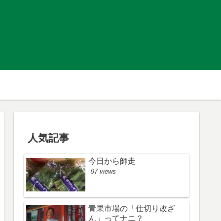
人気記事
今日から師走
97 views
青果市場の「仕切り改ざ
ん」ってナニ？