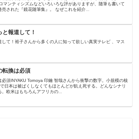
、ロマンティシズムなどいろいろな評がありますが、随筆も書いて
売された『鏡花随筆集』。 なぜこれを紹介...
っと報道して！
道して！裕子さんから多くの人に知って欲しい真実テレビ 、マス
。
の転換は必須
須INYAKU Tomoya 印鑰 智哉さんから衝撃の数字。小規模の核
間で日本は被ばくしなくてもほとんどが飢え死する。どんなシナリ
。欧米はもちろんアフリカの...