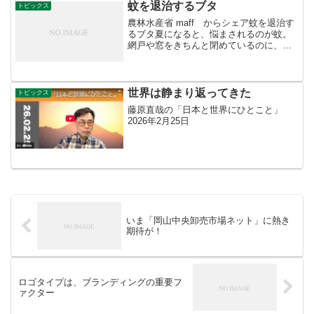
して本物の健康を手に...
蚊を退治するブタ
トピックス
農林水産省 maff からシェア蚊を退治す
るブタ夏になると、悩まされるのが蚊。
網戸や窓をきちんと閉めているのに、ど
こからともなく入ってきて、寝ていると
ころを刺されて起こされた経験がある方
も多いのでは？そんな時、一昔前であれ
ば重宝したのが蚊取...
世界は静まり返ってきた
トピックス
藤原直哉の「日本と世界にひとこと」
2026年2月25日
いま「岡山中央卸売市場ネット」に熱き
期待が！
ロゴタイプは、ブランディングの重要フ
ァクター