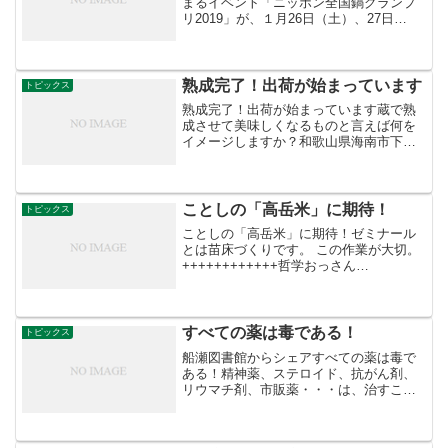
まるイベント「ニッポン全国鍋グランプ
リ2019」が、１月26日（土）、27日
（日）に姫路城大手前公園（兵庫県姫路
市）で開催されます。メインイベント
は、来場者が61種類ものご当地鍋から
No.1を選ぶコンテス...
熟成完了！出荷が始まっています
トピックス
熟成完了！出荷が始まっています蔵で熟
成させて美味しくなるものと言えば何を
イメージしますか？和歌山県海南市下津
地域では、約300年前から続く「蔵出しみ
かん」の出荷が始まっています。蔵出し
みかんは、12月に収穫された後、園内に
設置された蔵で熟成...
ことしの「高岳米」に期待！
トピックス
ことしの「高岳米」に期待！ゼミナール
とは苗床づくりです。 この作業が大切。
++++++++++++哲学おっさん‏
@tetugakuossann さんからRT種もみ６粒
で、茶わん一杯の美味しいごはんに今年
も仲間たちと一緒に目指します！昨年1...
すべての薬は毒である！
トピックス
船瀬図書館からシェアすべての薬は毒で
ある！精神薬、ステロイド、抗がん剤、
リウマチ剤、市販薬・・・は、治すこと
を目的に作られてない。みなさんが飲ん
でいる西洋医学の薬は”すべて毒です”内海
式「薬の抜き方」を初公開。断薬に成功