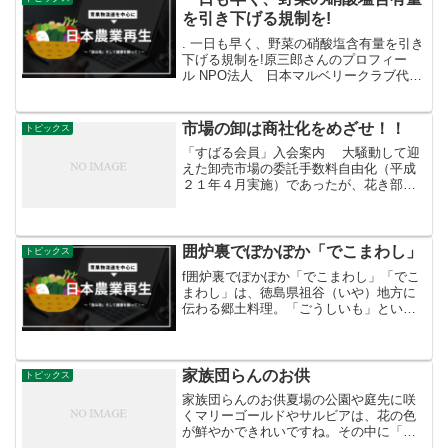
を引き下げる規制を!
. 一日も早く、野菜の硝酸塩含有量を引き
下げる規制を!原三郎さんのプロフィー
ル NPO法人 日本マルベリークラブ代表
理事 President · 2004年6月から現在桑・
カイコ・絹の新しい機能の解明とその利
用方法の研究、それらの効果の普及...
市場の卸は商社化をめざせ！！
トピックス
「すばる会員」入会案内 大騒動して迎
えた卸売市場の委託手数料自由化（平成
２１年４月実施）であったが、花き部の
卸が１社届けただけで青果は護送船団方
式でどこも名乗りをあげなかった。 これ
では自由化の意味がなかった。 販売力の
ある卸は１０％と名...
囲炉裏でぽかぽか「でこまわし」
トピックス
f囲炉裏でぽかぽか「でこまわし」「でこ
まわし」は、徳島県祖谷（いや）地方に
伝わる郷土料理。「ごうしいも」という
祖谷地方特有の小さなジャガイモ、豆
腐、こんにゃくを竹串に刺し、味噌だれ
をつけて炭火で焼く田楽です。名前の由
来は、伝統芸能の阿波人形...
家族団らんのお供
トピックス
家族団らんのお供夏場の公園や庭先に咲
くマリーゴールドやサルビアは、花の色
が鮮やかできれいですね。その中に「バ
ーベナ」という花も良く咲いていること