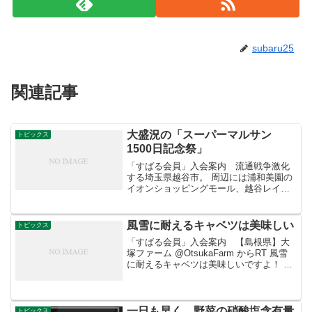
subaru25
関連記事
大盛況の「スーパーマルサン
トピックス
1500日記念祭」
「すばる会員」入会案内 流通戦争激化
する埼玉県越谷市。 周辺には浦和美園の
イオンショッピングモール、越谷レイク
タウンの大型ショッピングエリアがあ
り、さらに地域にはそれぞれのコープを
はじめ地元ローカルスーパーも健闘して
風雪に耐えるキャベツは美味しい
トピックス
いる。 中途半端な営業展...
「すばる会員」入会案内 【島根県】大
塚ファーム @OtsukaFarm からRT 風雪
に耐えるキャベツは美味しいですよ！ 収
穫は辛いですけど(-_-;) #agriculture #キャ
ベツ ーーーーーーーーーーーーーーーー
ー 阪急オアシス...
一日も早く、野菜の硝酸塩含有量
トピックス