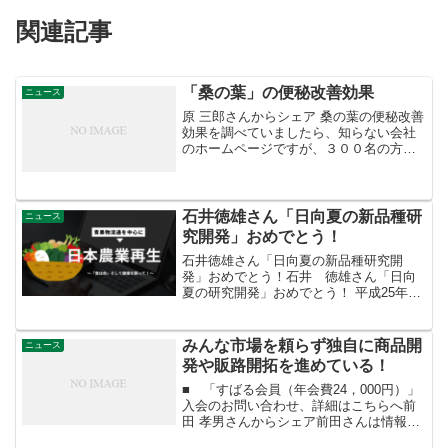
関連記事
「桑の葉」の便秘改善効果
ニュース
原 三郎さんからシェア 桑の葉の便秘改善
効果を調べていましたら、知らない会社
のホームページですが、３００名の方を
対象にした調査で、７０％の方、２１０
名に効果があったというのを見つけまし
た。 のは理論上もはっきりしているので
すが、やはり、実際...
石井徳雄さん「日向夏の新品種研
ニュース
究開発」おめでとう！
石井徳雄さん「日向夏の新品種研究開
発」おめでとう！石井 徳雄さん「日向
夏の研究開発」おめでとう！ 平成25年度
「民間部門農林水産研究開発功績者表
彰」農林水産技術会議会長賞受賞者から
のメッセージ。 ＝＝日向夏の自然交雑
みんな市場を頼らず独自に商品開
ニュース
実生を活かした新品種「...
発や販路開拓を進めている！
■ 「すばる会員（年会費24，000円）」
入会のお問い合わせ、詳細はこちらへ前
田 孝男さんからシェア前田さんは情報分
析と感度抜群にいいな！またまた展示・