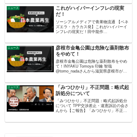
商談会。PB・OEM開発展は商談につなが
るネタありました。いろいろなブースで
これがハイパーインフレの現実
ニュース
話を聞くと、...
だ！
ソーシアルメディアで青果物流通 【ベネ
ズエラ・カラカス発】これがハイパーイ
ンフレの現実だ！田中龍作‏
@tanakaryusakuさんから新記事『【ベネ
ズエラ・カラカス発】給料つぎ込んでも
チーズが買えない 餓死者も』ハイパー
彦根市金亀公園は危険な薬剤散布
ニュース
インフレは決して...
をやめて！
彦根市金亀公園は危険な薬剤散布をやめ
て！INYAKU Tomoya 印鑰 智哉
@tomo_nadaさんから滋賀県彦根市が公
園にラウンドアップを7月29日から散布予
定。家庭菜園で父親が撒いて12歳の子ど
もが発ガンしたとして訴訟が起きている
「みつひかり」不正問題：略式起
ニュース
のに...
訴処分について
「みつひかり」不正問題：略式起訴処分
について TPP交渉差止・違憲訴訟の会さ
んから【ご報告】「みつひかり」不正問
題：略式起訴処分について2023年12月14
日に告発人19名(告訴人ら代理人弁護士：
当弁護団有志)が被告発人を三井化学クロ
ップ＆...