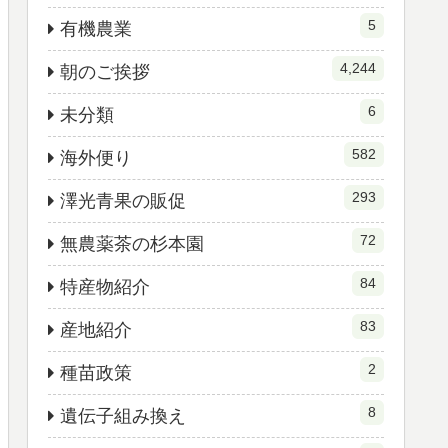
5
有機農業
4,244
朝のご挨拶
6
未分類
582
海外便り
293
澤光青果の販促
72
無農薬茶の杉本園
84
特産物紹介
83
産地紹介
2
種苗政策
8
遺伝子組み換え