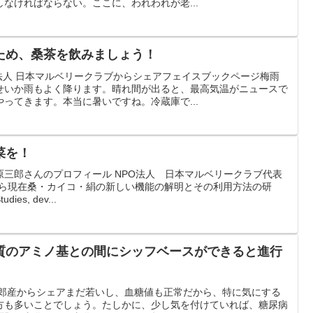
なければならない。ここに、われわれが老...
ため、桑茶を飲みましょう！
法人 日本マルベリークラブからシェアフェイスブックページ梅雨
せいか雨もよく降ります。晴れ間が出ると、最高気温がニュースで
ってきます。本当に暑いですね。冷蔵庫で...
菜を！
三郎さんのプロフィール NPO法人 日本マルベリークラブ代表
004年6月から現在桑・カイコ・絹の新しい機能の解明とその利用方法の研
s, dev...
質のアミノ基との間にシッフベースができると進行
三郎産からシェアまだ若いし、血糖値も正常だから、特に気にする
方も多いことでしょう。たしかに、少し気を付けていれば、糖尿病