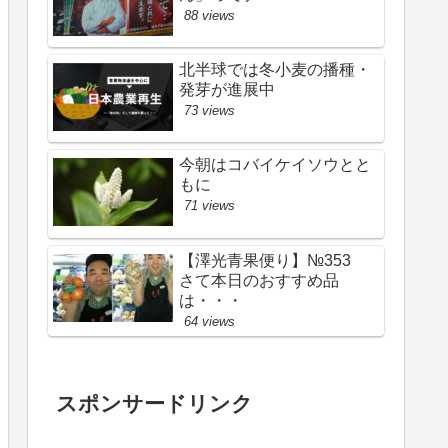
88 views
北半球では冬小麦の播種・
発芽が進展中
73 views
今朝はコバイケイソウとと
もに
71 views
【澤光青果便り】№353
さて本日のおすすめ品
は・・・
64 views
スポンサードリンク