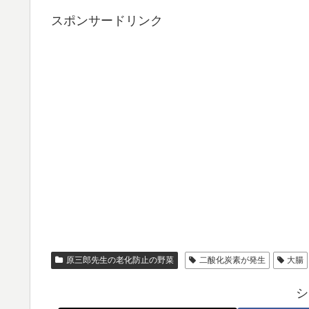
スポンサードリンク
原三郎先生の老化防止の野菜
二酸化炭素が発生
大腸
シ