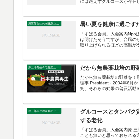
には絶えずグルコースが存在し
暑い夏を健康に過ごす
原三郎先生の老化防止の野菜
「すばる会員」入会案内Npo
は明けたそうですが、台風の
取り上げられるほどの高温がや
だから無農薬栽培の野
原三郎先生の老化防止の野菜
だから無農薬栽培の野菜を！原
理事 President · 2
究、それらの効果の普及活動Studie
グルコースとタンパク
原三郎先生の老化防止の野菜
する老化
「すばる会員」入会案内原 
ことも無いと思っておられる