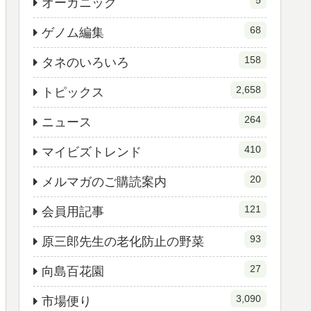
5
オーガニック
68
ゲノム編集
158
タネのいろいろ
2,658
トピックス
264
ニュース
410
マイビズトレンド
20
メルマガのご購読案内
121
会員用記事
93
原三郎先生の老化防止の野菜
27
向島百花園
3,090
市場便り