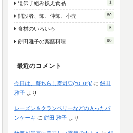
1
遺伝子組み換え食品
80
開設者、卸、仲卸、小売
5
食材のいろいろ
90
餅田雅子の薬膳料理
最近のコメント
今日は、蟹ちらし寿司♡(^0_0^)/
に
餅田
雅子
より
レーズン＆クランベリーなどの入ったパ
ンケーキ
に
餅田 雅子
より