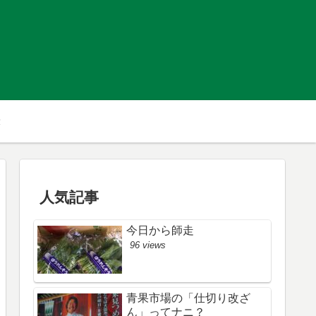
人気記事
今日から師走
96 views
青果市場の「仕切り改ざ
ん」ってナニ？