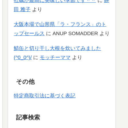
牡蠣が最高に美味しい季節です＾＾
に
餅
田 雅子
より
大阪本場で山形県「ラ・フランス」のト
ップセールス
に
ANUP SOMADDER
より
鯖缶と切り干し大根を炊いてみました
(^0_0^)/
に
モッチーママ
より
その他
特定商取引法に基づく表記
記事検索