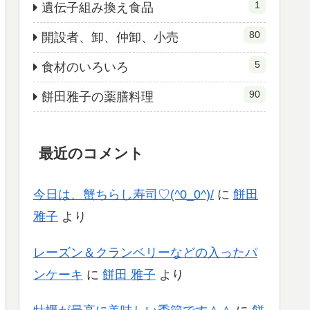
1
遺伝子組み換え食品
80
開設者、卸、仲卸、小売
5
食材のいろいろ
90
餅田雅子の薬膳料理
最近のコメント
今日は、蟹ちらし寿司♡(^0_0^)/
に
餅田
雅子
より
レーズン＆クランベリーなどの入ったパ
ンケーキ
に
餅田 雅子
より