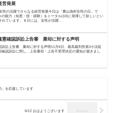
経営発展
ェア女性の活躍でさらなる経営発展今日は「農山漁村女性の日」で
の能力（知恵・技・経験）をトータル(10)に発揮して欲しいとい
されています。８日には、女性が活躍...
違憲確認訴訟上告審 棄却に対する声明
訴訟上告審 棄却に対する声明11月6日、最高裁判所第3小法廷
憲確認訴訟に関し、上告棄却・上告不受理決定の通知が届きまし
OD」を応援しています
6/12 おはようございます