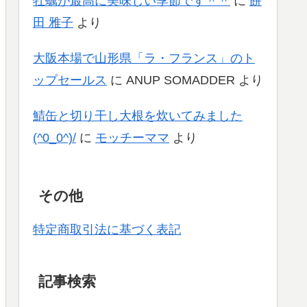
牡蠣が最高に美味しい季節です＾＾
に
餅
田 雅子
より
大阪本場で山形県「ラ・フランス」のト
ップセールス
に
ANUP SOMADDER
より
鯖缶と切り干し大根を炊いてみました
(^0_0^)/
に
モッチーママ
より
その他
特定商取引法に基づく表記
記事検索