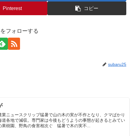
Pinterest
コピー
u25をフォローする
subaru25
が
農業ニュースクリップ猛暑で山の木の実が不作となり、クマばかり
海道各地で減収。専門家は今後もどうようの事態が起きるとみてい
果樹園、野鳥の食害相次ぐ 猛暑で木の実不...