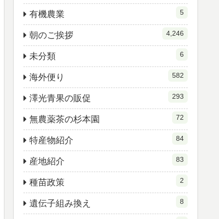
5
有機農業
4,246
朝のご挨拶
6
未分類
582
海外便り
293
澤光青果の販促
72
無農薬茶の杉本園
84
特産物紹介
83
産地紹介
2
種苗政策
8
遺伝子組み換え