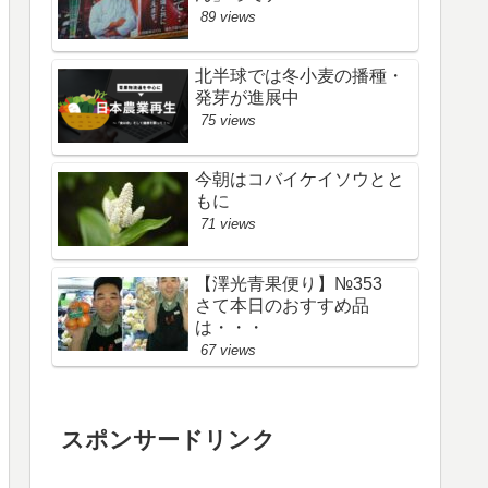
89 views
北半球では冬小麦の播種・
発芽が進展中
75 views
今朝はコバイケイソウとと
もに
71 views
【澤光青果便り】№353
さて本日のおすすめ品
は・・・
67 views
スポンサードリンク