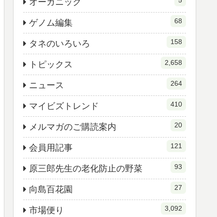
5
オーガニック
68
ゲノム編集
158
タネのいろいろ
2,658
トピックス
264
ニュース
410
マイビズトレンド
20
メルマガのご購読案内
121
会員用記事
93
原三郎先生の老化防止の野菜
27
向島百花園
3,092
市場便り