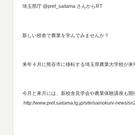
埼玉県庁 ‏@pref_saitama さんからRT
新しい校舎で農業を学んでみませんか？
来年４月に熊谷市に移転する埼玉県農業大学校が来
今月と来月には、新校舎見学会や農業体験講座も開
http://www.pref.saitama.lg.jp/site/sainokuni-news/