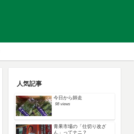
人気記事
今日から師走
98 views
青果市場の「仕切り改ざ
ん」ってナニ？