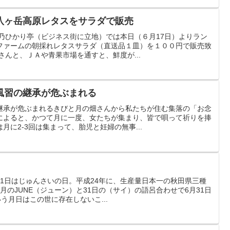
八ヶ岳高原レタスをサラダで販売
乃ひかり亭（ビジネス街に立地）では本日（６月17日）よりラン
ファームの朝採れレタスサラダ（直送品１皿）を１００円で販売致
さんと、ＪＡや青果市場を通すと、鮮度が...
風習の継承が危ぶまれる
継承が危ぶまれるきびと月の畑さんから私たちが住む集落の「お念
によると、かつて月に一度、女たちが集まり、皆で唄って祈りを捧
に2-3回は集まって、胎児と妊婦の無事...
1日はじゅんさいの日。平成24年に、生産量日本一の秋田県三種
月のJUNE（ジューン）と31日の（サイ）の語呂合わせで6月31日
う月日はこの世に存在しないこ...