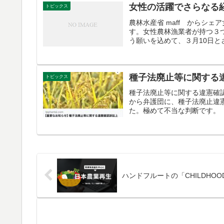
女性の活躍でさらなる
トピックス
農林水産省 maff からシ
す。女性農林漁業者が持つ３つ
う願いを込めて、３月10日と
種子法廃止等に関する
トピックス
種子法廃止等に関する違憲確認
から弁護団に、種子法廃止違
た。極めて不当な判断です。
ハンドフルートの「CHILDHO