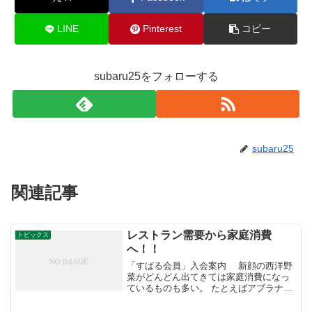
LINE
Pinterest
コピー
subaru25をフォローする
subaru25
関連記事
レストラン需要から家庭消費
トピックス
へ！！
「すばる会員」入会案内 新顔の西洋野
菜がどんどん出てきては家庭消費になっ
ているものも多い。 たとえばアブラナ科
でブロッコリーの仲間のロマネスコもそ
うだ。 日本でのロマネスコという名前