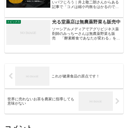
いパフじろう｜井上敬二朗さんからある
記事で「コメは縮小均衡をはかるのでは
なく、増産による輸出政策に転換する必
要がある」と言ってる方がいて…要はコ
メ価格下げて国産競争力を付けよ！とい
光る堂薬店は無農薬野菜も販売中
トピックス
う趣旨なんだけどただでさ...
ソーシアルメディアでアグリビジネス薬
剤師のみっちーさんは無農薬野菜も販
売 「酵素断食であなたが変わる」を主
宰する大阪の光る堂薬店、薬剤師のみっ
ちーさんは無農薬野菜を販売してます。
無料でダイエットカウンセリングもして
います。詳細はこちら「...
これが健康食品の原点です！
世界に売れないお茶を農家に指導しても
意味がない