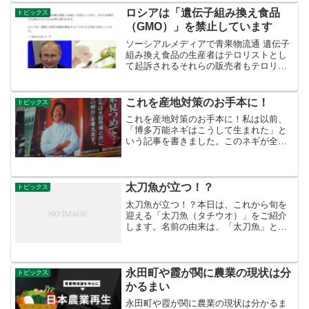
は、イタリア語での呼び名である
ロシアは「遺伝子組み換え食品
トピックス
Broccolo Rom...
（GMO）」を禁止しています
ソーシアルメディアで青果物流通 遺伝子
組み換え食品の生産者はテロリストとし
て起訴されるそれらの販売者もテロリズ
ムの罪に問われます 「遺伝子組み換え」
は神の領域であって、人間が勝手に操作
してはいけない領域だと思う。いずれ神
これを産地対策のお手本に！
トピックス
の怒りをかうだろう。...
これを産地対策のお手本に！私は以前、
「博多万能ネギはこうして生まれた」と
いう記事を書きました。このネギが全国
デビューして３０年以上たちますが、マ
ーケティングでこの商材を凌駕する品目
は現れていません。市場のセリ人はこれ
を読んで産地対策の進め方...
太刀魚が立つ！？
トピックス
太刀魚が立つ！？本日は、これから旬を
迎える「太刀魚（タチウオ）」をご紹介
します。名前の由来は、「太刀魚」とい
う漢字が示すように、見た目が刀に見え
ることから名付けられたという説があり
ますが、もう１つ、海の中で餌を待つ時
に頭を上にして立ち泳ぎを...
永田町や霞が関に農業の現状は分
トピックス
かるまい
永田町や霞が関に農業の現状は分かるま