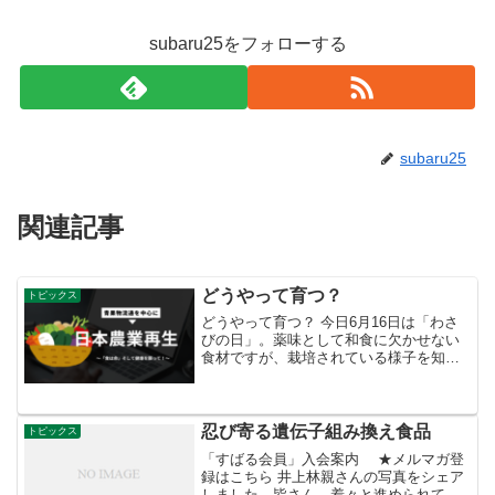
subaru25をフォローする
subaru25
関連記事
どうやって育つ？
トピックス
どうやって育つ？ 今日6月16日は「わさ
びの日」。薬味として和食に欠かせない
食材ですが、栽培されている様子を知っ
ているという方は意外と少ないのではな
いでしょうか。静岡県には「畳石（たた
みいし）式」という、明治時代に開発さ
れ、現在も続く伝統的...
忍び寄る遺伝子組み換え食品
トピックス
「すばる会員」入会案内 ★メルマガ登
録はこちら 井上林親さんの写真をシェア
しました。皆さん、着々と進められてい