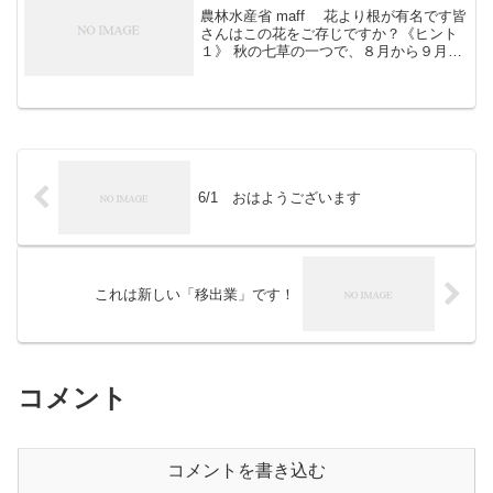
農林水産省 maff 花より根が有名です皆
さんはこの花をご存じですか？《ヒント
１》 秋の七草の一つで、８月から９月に
甘くて良い薫りの花を咲かせます。比較
的どこででも見かけますが、花はたくさ
んの葉の陰に隠れてしまい、意外と目立
たないかもしれ...
6/1 おはようございます
これは新しい「移出業」です！
コメント
コメントを書き込む