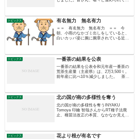
ますよ！傍観してるだけでいいのです
か？ ＠＠「今年、6月15日 日経産業新
聞」井上林親さんの談話 （＊＊）今日
も、奈良で主にお母...
有名無力 無名有力
トピックス
＝＝ 有名無力 無名有力 ＝＝ 今
朝、小雨のなかゴミ出しをしていると、
白いカッパ姿に腕に腕章されている近所
のおじさんに会った。児童たちの集団登
校のお供をされていた。「おはようござ
います。お元気ですね！」と声をかける
と、「８２歳になったよ...
一番茶の結果を公表
トピックス
一番茶の結果を公表令和元年産一番茶の
荒茶生産量（主産県）は、2万3,500ｔ。
前年産に比べ10％減少しました。 茶は
年間3～4回収穫しますが、今回は主に3月
～5月に収穫された一番茶の調査結果とな
ります。 また、荒茶とは、収穫した茶
葉（生葉）...
北の国が南の多様性を奪う
トピックス
北の国が南の多様性を奪うINYAKU
Tomoya 印鑰 智哉さんからRT種子法廃
止、種苗法改正の本質、なかなか見えな
い？この動きは世界の動きと連動してい
る。北の国が南の多様性を奪う、UPOV
条約体制の押しつけで多国籍企業が知的
財産権で世界...
花より根が有名です
トピックス