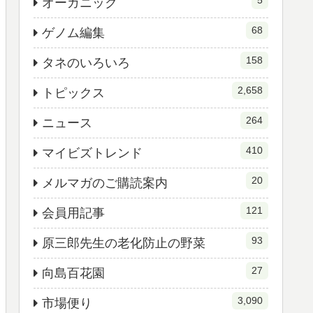
5
オーガニック
68
ゲノム編集
158
タネのいろいろ
2,658
トピックス
264
ニュース
410
マイビズトレンド
20
メルマガのご購読案内
121
会員用記事
93
原三郎先生の老化防止の野菜
27
向島百花園
3,090
市場便り