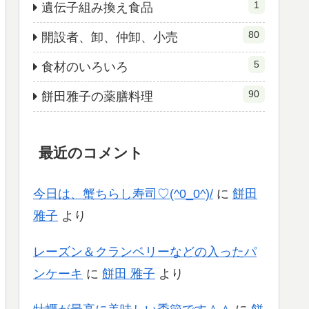
1
遺伝子組み換え食品
80
開設者、卸、仲卸、小売
5
食材のいろいろ
90
餅田雅子の薬膳料理
最近のコメント
今日は、蟹ちらし寿司♡(^0_0^)/
に
餅田
雅子
より
レーズン＆クランベリーなどの入ったパ
ンケーキ
に
餅田 雅子
より