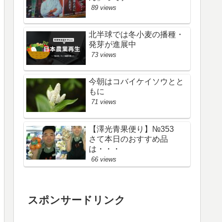
89 views
北半球では冬小麦の播種・
発芽が進展中
73 views
今朝はコバイケイソウとと
もに
71 views
【澤光青果便り】№353
さて本日のおすすめ品
は・・・
66 views
スポンサードリンク