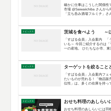
確かに仕事はこうした関係性で
市場‏ @Saiwaiichiba さんからRT仕事帰りに、水産仲卸の方に教えてもらった川崎の立ち飲み屋
「立ち呑み酒場フルミチ」さん
茨城を食べよう ～
トピックス
「すばる会員」入会案内 「
いも～ 今回ご紹介するのは
一の産地。 ひたちなか市、東
ターゲットを絞ること
トピックス
「すばる会員」入会案内フェ
たいものが売れる！「物品販
位性」は、多くの在庫を持って
おせち料理のあしらい
トピックス
おせち料理のあしらいには羽