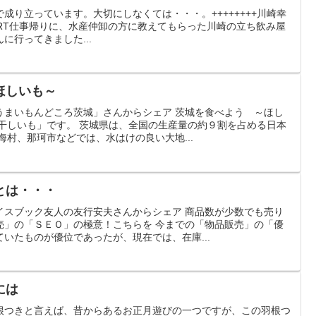
成り立っています。大切にしなくては・・・。++++++++川崎幸
に行ってきました...
ほしいも～
うまいもんどころ茨城」さんからシェア 茨城を食べよう ～ほし
「干しいも」です。 茨城県は、全国の生産量の約９割を占める日本
海村、那珂市などでは、水はけの良い大地...
とは・・・
イスブック友人の友行安夫さんからシェア 商品数が少数でも売り
売」の「ＳＥＯ」の極意！こちらを 今までの「物品販売」の「優
いたものが優位であったが、現在では、在庫...
には
根つきと言えば、昔からあるお正月遊びの一つですが、この羽根つ