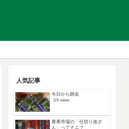
人気記事
今日から師走
115 views
青果市場の「仕切り改ざ
ん」ってナニ？