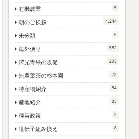
5
有機農業
4,244
朝のご挨拶
6
未分類
582
海外便り
293
澤光青果の販促
72
無農薬茶の杉本園
84
特産物紹介
83
産地紹介
2
種苗政策
8
遺伝子組み換え