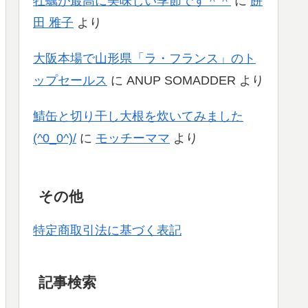
牡蠣が最高に美味しい季節です＾＾
に
餅
田 雅子
より
大阪本場で山形県「ラ・フランス」のト
ップセールス
に
ANUP SOMADDER
より
鯖缶と切り干し大根を炊いてみました
(^0_0^)/
に
モッチーママ
より
その他
特定商取引法に基づく表記
記事検索