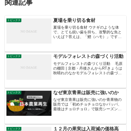
関連記事
夏場を乗り切る食材
トピックス
夏場を乗り切る食材 ウナギのような体
で、とても鋭い歯を持ち、攻撃的な魚と
いえば？答えは、「鱧（ハモ）」です。
全国でもトップクラスの漁獲量を誇る徳
島県。今回は、徳島県小松島産のハモを
紹介します。 小松島の海は、良質のミ
ネラルを含む一級河川吉野...
モデルフォレストの森づくり活動
トピックス
モデルフォレストの森づくり活動 毛原
の棚田 | 京都・丹後さんからRTきょうは
秋晴れのなかモデルフォレストの森づく
り活動でした。エスペック(株)、福知山環
境会議、森林保全インストラクター、行
政関係者など約２０人の方々が参加さ
れ、桧の間...
なぜ東京青果は販売に強いのか
トピックス
なぜ東京青果は販売に強いのか青果物の
販売では「初めチョチョロなかパッパ、
最後はチョロチョロ」で販売シーズンは
終わっていきます。この初めチョロチョ
ロのときに、いくら高値で販売したと威
張ってみても量が少ないので商売になり
ません。実力の見せどころ...
１２月の果実は入荷減の価格高
トピックス