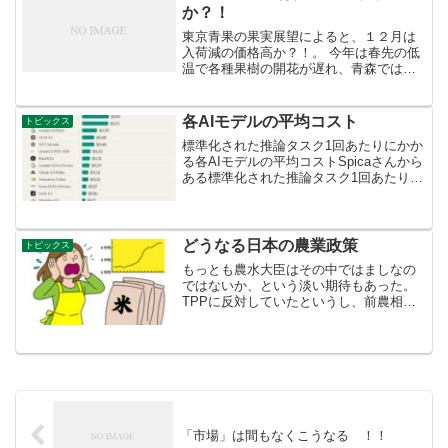
か？！
東京青果の果実展望によると、１２月は
入荷減の価格高か？！。 今年は春先の低
温で各種果樹の開花が遅れ、青森ではり
んご類の開花が平年よりも２週間遅くな
った。晩生の「ふじ」になってその影響
が出てきており、12月以降もりんご類の
各AIモデルの平均コスト
トピックス
入荷は少ないと思われ...
標準化された推論タスク1回あたりにかか
る各AIモデルの平均コストSpicaさんから
ある標準化された推論タスク1回あたりに
かかる各AIモデルの平均コストClaude
は、1回あたりの推論コストが重い設計。
長文を扱う、精度重視の推論を行う、エ
ージ...
どうなる日本の農業政策
トピックス
もっとも農水大臣はその中ではましなの
ではないか、という淡い期待もあった。
TPPに反対していたというし、前農相と
違って農業を知る農相なのでは、という
ことで。でもその期待も実際に動き出す
と消えつつある。
「市場」は間もなくこうなる ！！