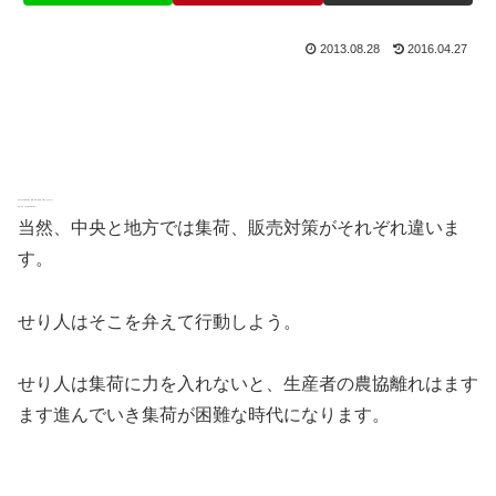
2013.08.28
2016.04.27
九州には中央卸売市場は、福岡、長崎、鹿児島、宮崎にしかありません。
佐賀、熊本、大分は地方卸売市場です。
当然、中央と地方では集荷、販売対策がそれぞれ違いま
す。
せり人
はそこを弁えて行動しよう。
せり人は集荷に力を入れないと、生産者の農協離れはます
ます進んでいき集荷が困難な時代になります。