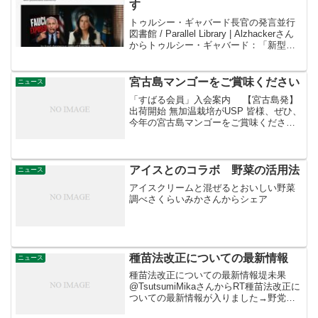
す
トゥルシー・ギャバード長官の発言並行
図書館 / Parallel Library | Alzhackerさん
からトゥルシー・ギャバード：「新型コ
ロナウイルスのパンデミックが始まる
前、国立アレルギー感染症研究所の所長
であったファウチ博士は、武...
宮古島マンゴーをご賞味ください
ニュース
「すばる会員」入会案内 【宮古島発】
出荷開始 無加温栽培がUSP 皆様、ぜひ、
今年の宮古島マンゴーをご賞味くださ
い。 ご注文受付中！ 「ラ・マンゴーブル
ー果樹園」。 今年は天候に恵まれ最高の
仕上がり。
アイスとのコラボ 野菜の活用法
ニュース
アイスクリームと混ぜるとおいしい野菜
調べさくらいみかさんからシェア
種苗法改正についての最新情報
ニュース
種苗法改正についての最新情報堤未果
@TsutsumiMikaさんからRT種苗法改正に
ついての最新情報が入りました→野党議
員が「種苗法改正は今この緊急下で審議