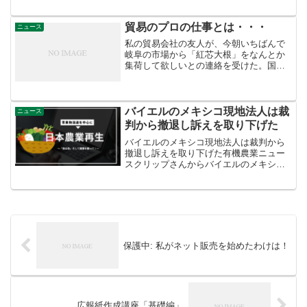
すべき法案ではない」との立場で一致、
今週の審議はなくなりました(延期)両手を
上げる野...
貿易のプロの仕事とは・・・
ニュース
私の貿易会社の友人が、今朝いちばんで
岐阜の市場から「紅芯大根」をなんとか
集荷して欲しいとの連絡を受けた。国内
産が対応出来なかったの急遽、中国に連
絡。電話１本で取り寄せオーダーを完了
させました。いまどこの市場にもこうし
た離れ業ができるプロがい...
バイエルのメキシコ現地法人は裁
ニュース
判から撤退し訴えを取り下げた
バイエルのメキシコ現地法人は裁判から
撤退し訴えを取り下げた有機農業ニュー
スクリップさんからバイエルのメキシコ
現地法人はこのほど、2020年に発出され
た遺伝子組み換えトウモロコシの栽培禁
止と #グリホサート の段階的使用禁止を
定めた大統領令の...
保護中: 私がネット販売を始めたわけは！
広報紙作成講座「基礎編」