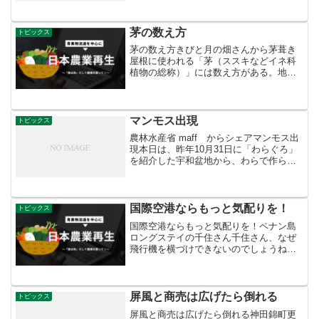
須市では、毎年５月に開催される加須市
民平和祭で巨大な鯉のぼりが姿を現しま
す。その大きさ、な...
茅の数え方
トピックス
茅の数え方きびと月の畑さんから茅葺き
屋根に使われる「茅（ススキなどイネ科
植物の総称）」には数え方がある。地
域・職人・種類・拵え方によって異なる
が、六束で「一把（いっぱ）」六把で
「一駄（いちだ）」という単位で換算す
る。「駄」は馬や牛が一度に運...
マンモス出現
トピックス
農林水産省 maff からシェアマンモス出
現本日は、昨年10月31日に「わらぐろ」
を紹介した宇和盆地から、わらで作られ
た巨大なオブジェクトをご紹介。ＪＲ予
讃線の伊予石城（いよいわき）駅付近の
田んぼの中に、巨大なマンモスの親子が
出現しています...
国際空港ならもっと気配りを！
トピックス
国際空港ならもっと気配りを！ペナン島
ロングステイの千住さん千住さん、なぜ
飛行機を横づけできないのでしょうね？
いまだに「乗せてあげるから・・・」で
しょう？こんな空港はとても国際空港と
は言えません！ましてやトイレが和式で
はね・・・（泣きフェイス...
屏風と商売は広げたら倒れる
トピックス
屏風と商売は広げたら倒れる神田錦町更