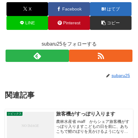
X
Facebook
はてブ
LINE
Pinterest
コピー
subaru25をフォローする
subaru25
関連記事
旅客機がすっぽり入ります
トピックス
農林水産省 maff からシェア旅客機がす
っぽり入りますこどもの日を前に、あち
こちで鯉のぼりを見かけるようになりま
した。日本有数の生産地である埼玉県加