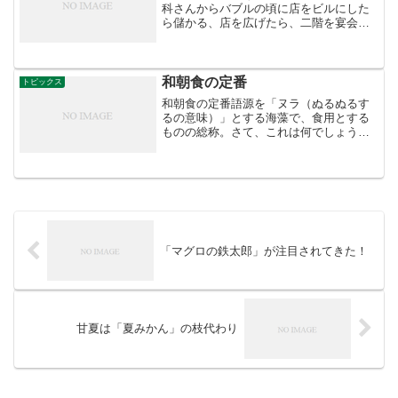
科さんからバブルの頃に店をビルにした
ら儲かる、店を広げたら、二階を宴会場
にしたら儲かるとさんざん言われました
が、借金をせず細々と家族で自分の目の
届く範囲の商売をコツコツやっていたら
何とか残れました。今では...
和朝食の定番
トピックス
和朝食の定番語源を「ヌラ（ぬるぬるす
るの意味）」とする海藻で、食用とする
ものの総称。さて、これは何でしょう。
＜ヒント１＞ 主な産地は、佐賀県、兵
庫県、福岡県など。 ＜ヒント２＞ 旬の
時期は、11月頃から摘み採りが始まり、
３月頃まで。 ＜...
「マグロの鉄太郎」が注目されてきた！
甘夏は「夏みかん」の枝代わり