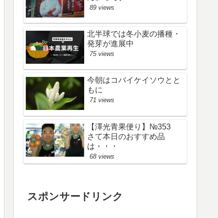
89 views
北半球では冬小麦の播種・
発芽が進展中
75 views
今朝はコバイケイソウとと
もに
71 views
【澤光青果便り】№353
さて本日のおすすめ品
は・・・
68 views
スポンサードリンク