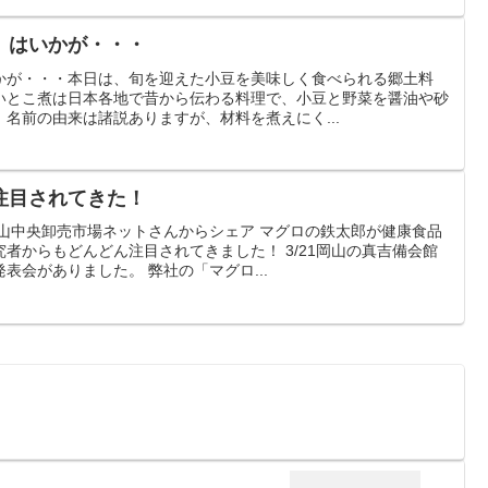
」はいかが・・・
かが・・・本日は、旬を迎えた小豆を美味しく食べられる郷土料
いとこ煮は日本各地で昔から伝わる料理で、小豆と野菜を醤油や砂
名前の由来は諸説ありますが、材料を煮えにく...
注目されてきた！
山中央卸売市場ネットさんからシェア マグロの鉄太郎が健康食品
者からもどんどん注目されてきました！ 3/21岡山の真吉備会館
表会がありました。 弊社の「マグロ...