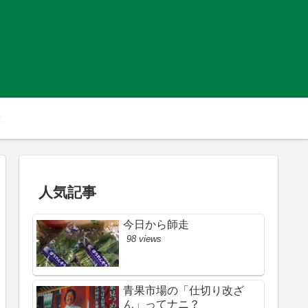
人気記事
今日から師走
98 views
青果市場の「仕切り改ざ
ん」ってナニ？