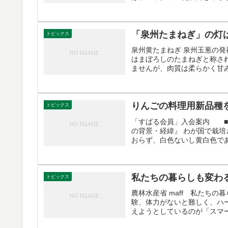
「泉州たまねぎ」の灯
トピックス
泉州黄たまねぎ 泉州玉葱の
はまぼろしのたまねぎと称さ
ませんが、肉質は柔らかく甘み
りんごの料理用新品種
トピックス
「すばる会員」入会
の背景・経緯』 わが国で栽培
おらず、白色ないし黄白色であ
私たちの暮らしも変わ
トピックス
農林水産省 maff 私たち
験、体力がないと難しく、ハ
えようとしているのが「スマート