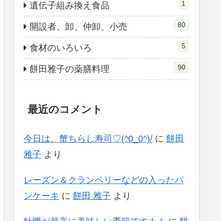
1
遺伝子組み換え食品
80
開設者、卸、仲卸、小売
5
食材のいろいろ
90
餅田雅子の薬膳料理
最近のコメント
今日は、蟹ちらし寿司♡(^0_0^)/
に
餅田
雅子
より
レーズン＆クランベリーなどの入ったパ
ンケーキ
に
餅田 雅子
より