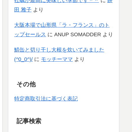
牡蠣が最高に美味しい季節です＾＾
に
餅
田 雅子
より
大阪本場で山形県「ラ・フランス」のト
ップセールス
に
ANUP SOMADDER
より
鯖缶と切り干し大根を炊いてみました
(^0_0^)/
に
モッチーママ
より
その他
特定商取引法に基づく表記
記事検索