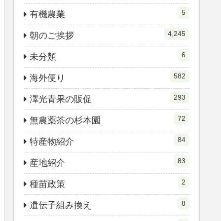
5
有機農業
4,245
朝のご挨拶
6
未分類
582
海外便り
293
澤光青果の販促
72
無農薬茶の杉本園
84
特産物紹介
83
産地紹介
2
種苗政策
8
遺伝子組み換え