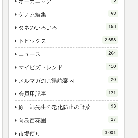
5
オーガニック
68
ゲノム編集
158
タネのいろいろ
2,658
トピックス
264
ニュース
410
マイビズトレンド
20
メルマガのご購読案内
121
会員用記事
93
原三郎先生の老化防止の野菜
27
向島百花園
3,091
市場便り