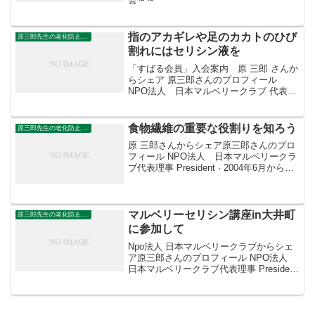
指のアカギレや足のカカトのひび
原三郎先生の老化防止の野菜
割れにはセリシン液を
「すばる会員」入会案内 原 三郎 さんか
らシェア 原三郎さんのプロフィール
NPO法人 日本マルベリークラブ 代表理
事 President · 2004年6月から現在 桑・カ
イコ・絹の新しい機能の解明とその利用
方法の研究、それらの効果の普及...
食物繊維の重要な役割りを知ろう
原三郎先生の老化防止の野菜
原 三郎さんからシェア原三郎さんのプロ
フィール NPO法人 日本マルベリークラ
ブ代表理事 President · 2004年6月から現
在桑・カイコ・絹の新しい機能の解明と
その利用方法の研究、それらの効果の普
及活動Studies, devel...
マルベリーセリシン講座in大井町
原三郎先生の老化防止の野菜
に参加して
Npo法人 日本マルベリークラブからシェ
ア原三郎さんのプロフィール NPO法人
日本マルベリークラブ代表理事 President
· 2004年6月から現在桑・カイコ・絹の新
しい機能の解明とその利用方法の研究、
それらの効果の普及活動Stud...