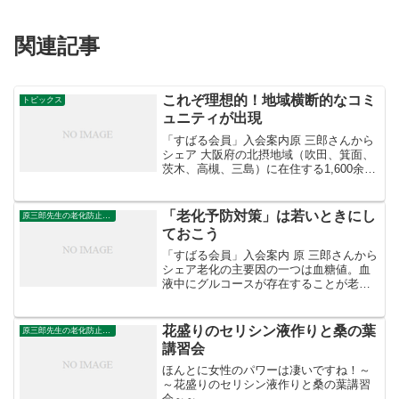
関連記事
これぞ理想的！地域横断的なコミ
トピックス
ュニティが出現
「すばる会員」入会案内原 三郎さんから
シェア 大阪府の北摂地域（吹田、箕面、
茨木、高槻、三島）に在住する1,600余の
FB（フェイスブック）仲間が集うグルー
プ「北摂（茨木、高槻、島本町）グルー
プ」が忘年会を開催しました。 参加者は
「老化予防対策」は若いときにし
原三郎先生の老化防止の野菜
100人余...
ておこう
「すばる会員」入会案内 原 三郎さんから
シェア老化の主要因の一つは血糖値。血
液中にグルコースが存在することが老化
の原因。脳が必要とするエネルギー源は
グルコース。そのため血液中には絶えず
グルコースが存在しなければならない。
花盛りのセリシン液作りと桑の葉
原三郎先生の老化防止の野菜
ここに、われわれが老...
講習会
ほんとに女性のパワーは凄いですね！～
～花盛りのセリシン液作りと桑の葉講習
会～～