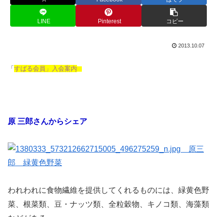
LINE
Pinterest
コピー
2013.10.07
「
すばる会員」入会案内
原 三郎さんからシェア
われわれに食物繊維を提供してくれるものには、緑黄色野
菜、根菜類、豆・ナッツ類、全粒穀物、
キノコ類、海藻類