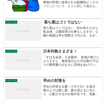
果物や野菜に使用される殺菌剤ビンクロ
ゾリンについて、ヒトに対して発がん性
の可能性があるグループ２Ｂに分類し
た。日本における農薬登録は失効し、
1996年の4.7㌧が最後の出荷。
落ち葉はゴミではない
トピックス
落ち葉はゴミではない 枯れ枝さんから
私自身、公園管理の仕事もしますが、公
園の地面は草が地際まで刈られ、土が踏
み固められている事が殆どなので、落ち
葉が地面れず、何だに保持さかなあと思
います。世間では「草がない、落ち葉が
ない」＝「綺麗」とい...
日本列島さまざま！
トピックス
「すばる会員」入会案内 各地の便りに
よりますと、奄美地方は６月以降の干ば
つで降雨量の少なさに悲鳴をあげている
といいます。 この時期、被害が大きいの
がさとうきび。 畑は地割れで放水車が３
台から５台に増えても焼け石に水。さら
に取水制限が進んで...
早めの対策を
トピックス
早めの対策を立夏（５月５日）を過ぎ、
暦の上では既に夏。夏を迎えるに当た
り、心配されるのが熱中症です。気象庁
の予報によると、全国的に暖かい空気に
覆われやすく、５～７月の気温は高い見
込みで、今年も油断できません。熱中症