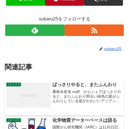
subaru25をフォローする
subaru25
関連記事
ばっさりやると、またふんわり
トピックス
農林水産省 maff からシェアばっさりや
ると、またふんわり明るい緑色の葉がふ
んわりしている姿がかわいいアジアンタ
ム。風に揺れる小さな葉っぱがさわやか
さも運んでくれます。アジアンタムは、
熱帯から亜熱帯にかけて分布しているシ
ダ植物で、日本でも...
化学物質データーベースは語る
トピックス
国際がん研究機関（IARC）は11月21日、