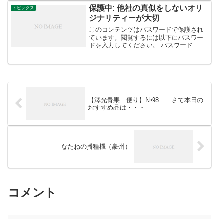
の予防策はいろいろとありま...
保護中: 他社の真似をしないオリ
トピックス
ジナリティーが大切
このコンテンツはパスワードで保護され
ています。閲覧するには以下にパスワー
ドを入力してください。 パスワード:
【澤光青果 便り】№98 さて本日の
おすすめ品は・・・
なたねの播種機（豪州）
コメント