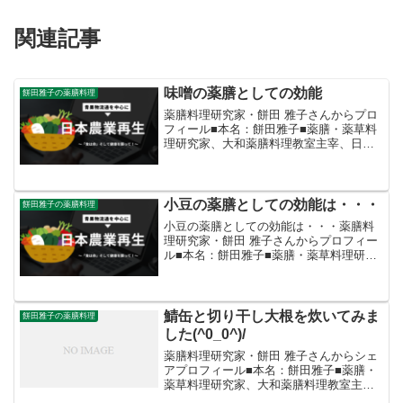
関連記事
味噌の薬膳としての効能
餅田雅子の薬膳料理
薬膳料理研究家・餅田 雅子さんからプロ
フィール■本名：餅田雅子■薬膳・薬草料
理研究家、大和薬膳料理教室主宰、日本
料理店の薬膳レシピプロデュース、オリ
ジナル薬膳ベジカレー、薬膳米味噌カレ
ーを開発、農家起業グループのネット販
売受託、各地の特産品...
小豆の薬膳としての効能は・・・
餅田雅子の薬膳料理
小豆の薬膳としての効能は・・・薬膳料
理研究家・餅田 雅子さんからプロフィー
ル■本名：餅田雅子■薬膳・薬草料理研究
家、大和薬膳料理教室主宰、日本料理店
の薬膳レシピプロデュース、オリジナル
薬膳ベジカレー、薬膳米味噌カレーを開
発、農家起業グループ...
鯖缶と切り干し大根を炊いてみま
餅田雅子の薬膳料理
した(^0_0^)/
薬膳料理研究家・餅田 雅子さんからシェ
アプロフィール■本名：餅田雅子■薬膳・
薬草料理研究家、大和薬膳料理教室主
宰、日本料理店の薬膳レシピプロデュー