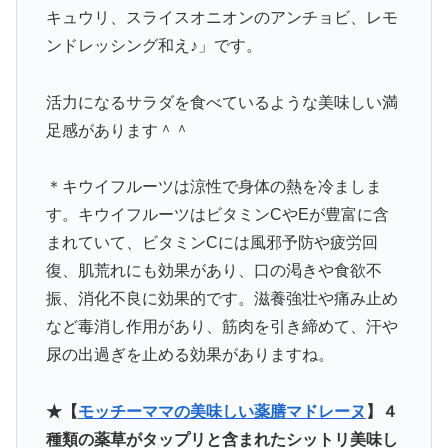
キュウリ、スライスオニオンのアンチョビ、レモ
ンドレッシング和え♪」です。
活力になるサラダを食べているような美味しい満
足感があります＾＾
＊キウイフルーツは涼性で身体の熱を冷ましま
す。キウイフルーツはビタミンCやEが豊富に含
まれていて、ビタミンCには風邪予防や疲労回
復、肌荒れにも効果があり、口の渇きや食欲不
振、消化不良に効果的です。滋養強壮や痛み止め
など毒消し作用があり、筋肉を引き締めて、汗や
尿の出過ぎを止める効果がありますね。
★【
モッチーママの美味しい薬膳マドレーヌ
】４
種類の薬草がタップリと含まれたシットリ美味し