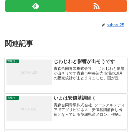
subaru25
関連記事
じわじわと影響が出そうです
市場便り
青森合同青果株式会社 じわじわと影響
が出そうです青森市中央卸売市場の10月
の販売統計がまとまりました。国が定め
る指定野菜14品目の平均卸売価格の対平
年指数は、前月より4ポイントダウンし
96％に。出荷終盤の夏秋ものは、好相場
にけん引さ...
いまは安値基調続く
市場便り
青森合同青果株式会社 ソーシアルメディ
アでアグリビジネス 安値基調前倒し出
荷となっている茨城県産メロン。作柄は
良好で大玉傾向、平年をやや上回る入荷
量となっています。業務需要や行楽需要
が低調のため、平年よりも２割安と安値