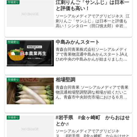
基調。お買い得で...
江刺りんご「サンふじ」は日本一
市場便り
と評価も高い！
ソーシアルメディアでアグリビジネス 江
刺りんご「サンふじ」は日本一と評価も
高い！シンタロー（田口慎太郎）＠岩手
県の八百屋‏ @shinta_taguchiさんからRT
今年も１箱１３０万円！！今朝、盛岡中
央卸売市場で行われた「#江刺りんご」...
中島みかんスタート
市場便り
青森合同青果株式会社ソーシアルメディ
アで青果物流通中島みかんスタートJAえ
ひめ中央の中島みかんが始まりました。
中島は松山市沖北西15kmに位置する忽那
諸島最大の島で、離島果実生産量が日本
一。まさに柑橘の島です。最上位等級の
「中島便り」は糖度...
相場堅調
市場便り
青森合同青果 ソーシアルメディアで青果
物流通相場堅調堅調な相場が続くだいこ
ん。青森市中央卸売市場における６月第
２週の販売結果は、入荷数量は平年並み
ながら転送需要が活発で卸売価格は平年
を２割上回りました。千葉県産など先行
産地の切り上りが早まっ...
#岩手県 #金ヶ崎町 からおはせ
市場便り
とか♬
ソーシアルメディアでアグリビジネ
ス #岩手県 #金ヶ崎町 からおはせと