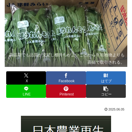
高温期でも品質が安定し棚持ちがよいことから平坦地物よりも
高値で取引される。
X
Facebook
はてブ
LINE
Pinterest
コピー
2025.06.05