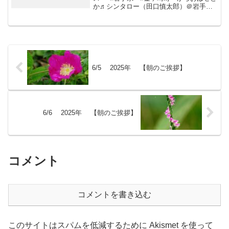
か♬シンタロー（田口慎太郎）＠岩手県
の八百屋‏ @shinta_taguchiさんからRT愛
知県産柑橘「#せとか」が入荷しました
よ〜。ちょっとお肌にスリ傷がありま...
6/5 2025年 【朝のご挨拶】
6/6 2025年 【朝のご挨拶】
コメント
コメントを書き込む
このサイトはスパムを低減するために Akismet を使って