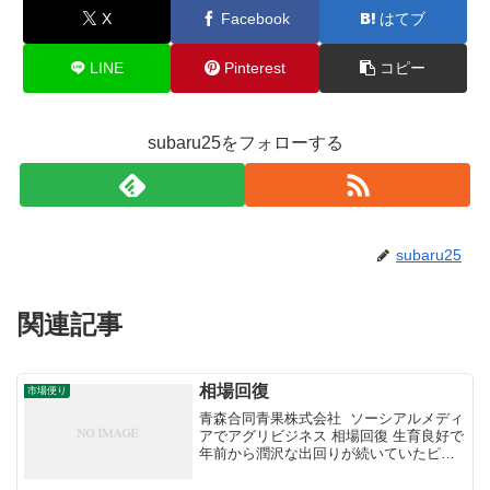
X
Facebook
はてブ
LINE
Pinterest
コピー
subaru25をフォローする
subaru25
関連記事
相場回復
市場便り
青森合同青果株式会社 ソーシアルメディ
アでアグリビジネス 相場回復 生育良好で
年前から潤沢な出回りが続いていたピー
マン。気温の低下となり疲れで出荷量に
ブレーキがかかっています。低迷してい