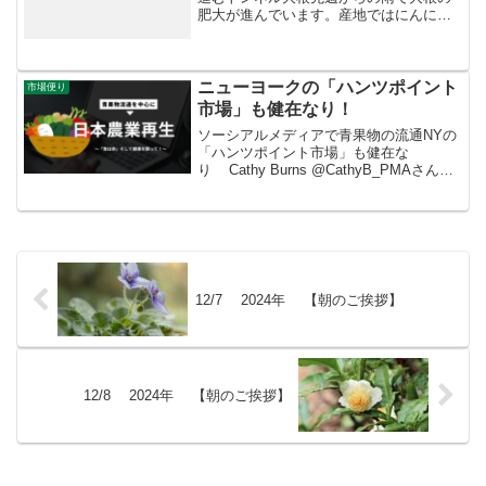
肥大が進んでいます。産地ではにんにく
の収穫や長芋のネット張りなど農作業が
集中しており、取り遅れ気味になってい
ます。昨日の入荷は２Ｌ以上が67％。中
心階級のＬの発生率は３...
ニューヨークの「ハンツポイント
市場便り
市場」も健在なり！
ソーシアルメディアで青果物の流通NYの
「ハンツポイント市場」も健在な
り Cathy Burns‏ @CathyB_PMAさんか
らWonderful morning spent today with
@gabrieladarrigo f...
12/7 2024年 【朝のご挨拶】
12/8 2024年 【朝のご挨拶】