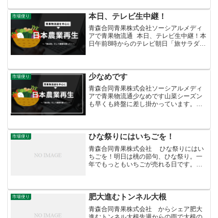
た卸売価格も年明けからじりじりと上
伸。ようやく平年並...
本日、テレビ生中継！
市場便り
青森合同青果株式会社ソーシアルメディ
アで青果物流通 本日、テレビ生中継！本
日午前8時からのテレビ朝日「旅サラダ」
で野辺地葉つきこかぶが紹介されます。
現地からの生中継です。9時35分からの青
森朝日放送の「ハッピィ」にも引き続き
登場。お見逃し...
少なめです
市場便り
青森合同青果株式会社ソーシアルメディ
アで青果物流通少なめです山菜シーズン
も早くも終盤に差し掛かっています。入
荷の中心はネマガリダケ。今年は平年よ
りも入荷は少なめ。季節の進みが早いせ
いもありますが、年々山に入る人の数が
減っているようです。そも...
ひな祭りにはいちごを！
市場便り
青森合同青果株式会社 ひな祭りにはい
ちごを！明日は桃の節句、ひな祭り。一
年でもっともいちごが売れる日です。こ
の日を過ぎるといちごの相場も徐々に緩
んできます。現在、小玉傾向になってい
ますので、小さいサイズのものはよりお
求めやすい価格にな...
肥大進むトンネル大根
市場便り
青森合同青果株式会社 からシェア肥大
進むトンネル大根先週からの雨で大根の