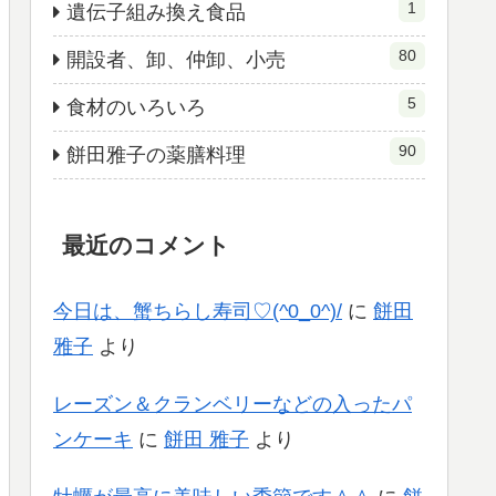
1
遺伝子組み換え食品
80
開設者、卸、仲卸、小売
5
食材のいろいろ
90
餅田雅子の薬膳料理
最近のコメント
今日は、蟹ちらし寿司♡(^0_0^)/
に
餅田
雅子
より
レーズン＆クランベリーなどの入ったパ
ンケーキ
に
餅田 雅子
より