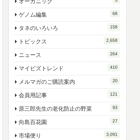
5
オーガニック
68
ゲノム編集
158
タネのいろいろ
2,658
トピックス
264
ニュース
410
マイビズトレンド
20
メルマガのご購読案内
121
会員用記事
93
原三郎先生の老化防止の野菜
27
向島百花園
3,091
市場便り