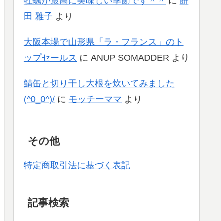
牡蠣が最高に美味しい季節です＾＾
に
餅
田 雅子
より
大阪本場で山形県「ラ・フランス」のト
ップセールス
に
ANUP SOMADDER
より
鯖缶と切り干し大根を炊いてみました
(^0_0^)/
に
モッチーママ
より
その他
特定商取引法に基づく表記
記事検索