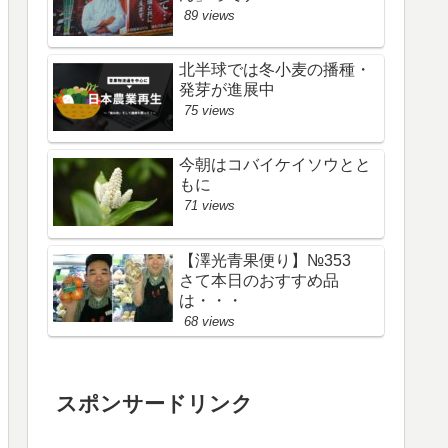
89 views
北半球では冬小麦の播種・
発芽が進展中
75 views
今朝はコバイケイソウとと
もに
71 views
【澤光青果便り】№353
さて本日のおすすめ品
は・・・
68 views
スポンサードリンク