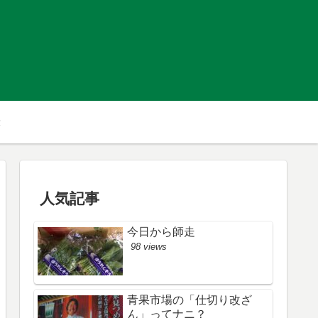
人気記事
今日から師走
98 views
青果市場の「仕切り改ざ
ん」ってナニ？