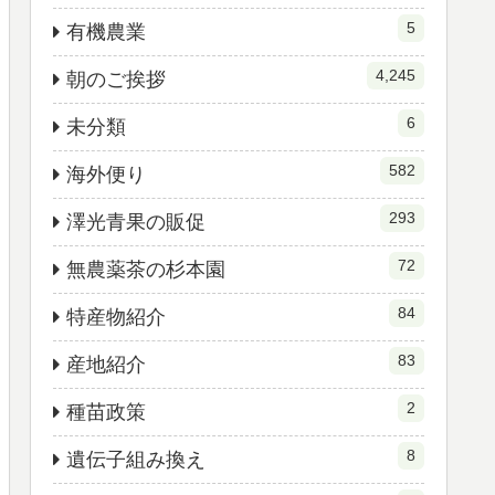
5
有機農業
4,245
朝のご挨拶
6
未分類
582
海外便り
293
澤光青果の販促
72
無農薬茶の杉本園
84
特産物紹介
83
産地紹介
2
種苗政策
8
遺伝子組み換え