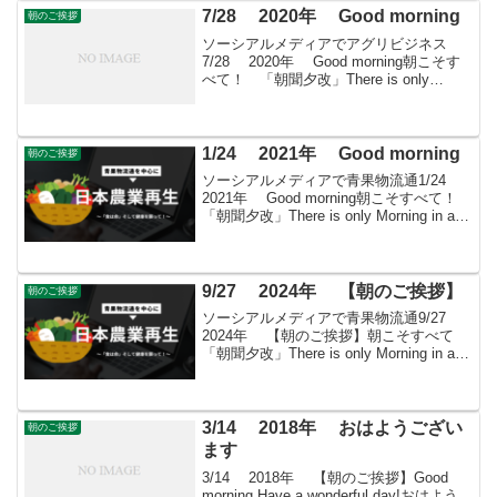
7/28 2020年 Good morning
朝のご挨拶
ソーシアルメディアでアグリビジネス
7/28 2020年 Good morning朝こそす
べて！ 「朝聞夕改」There is only
Morning in all things 7月28日はどんな日
菜っ葉の日七(な)2(ツー)八(は)...
1/24 2021年 Good morning
朝のご挨拶
ソーシアルメディアで青果物流通1/24
2021年 Good morning朝こそすべて！
「朝聞夕改」There is only Morning in all
things 1月24日はどんな日郵便制度施行記
念日1871(明治4)年の...
9/27 2024年 【朝のご挨拶】
朝のご挨拶
ソーシアルメディアで青果物流通9/27
2024年 【朝のご挨拶】朝こそすべて
「朝聞夕改」There is only Morning in all
thingsきょうはどんな日世界観光の日世界
観光機関（World Tourism Org...
3/14 2018年 おはようござい
朝のご挨拶
ます
3/14 2018年 【朝のご挨拶】Good
morning Have a wonderful day!おはよう