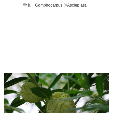
学名：Gomphocarpus (=Asclepias)。