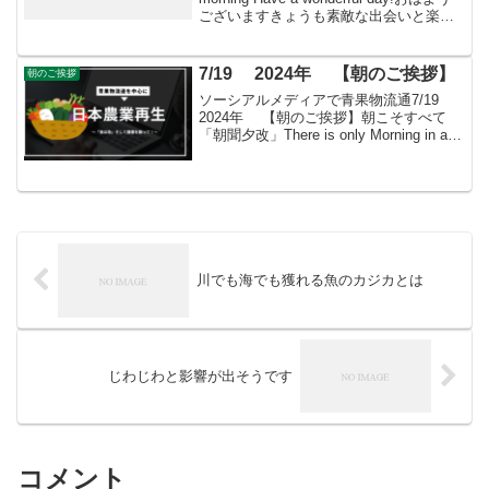
ございますきょうも素敵な出会いと楽し
いソーシアルを！今朝はモモととも
に・・・
7/19 2024年 【朝のご挨拶】
朝のご挨拶
ソーシアルメディアで青果物流通7/19
2024年 【朝のご挨拶】朝こそすべて
「朝聞夕改」There is only Morning in all
thingsきょうはどんな日マッターホルン北
壁登頂の日1967年（昭和42年）のこの
日、...
川でも海でも獲れる魚のカジカとは
じわじわと影響が出そうです
コメント