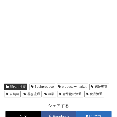
朝のご挨拶
freshproduce
produceーmarket
伝統野菜
自然農
花き流通
農業
青果物の流通
食品流通
シェアする
X
Facebook
はてブ