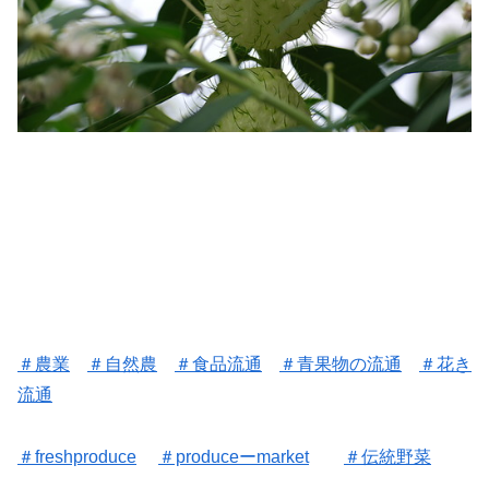
＃農業
＃自然農
＃食品流通
＃
青果物の流通
＃花き
流通
＃freshproduce
＃produceーmarket
＃伝統野菜