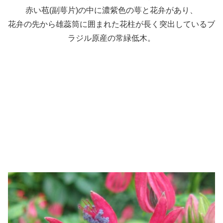
赤い苞(副萼片)の中に濃紫色の萼と花弁があり、
花弁の先から雄蕊筒に囲まれた花柱が長く突出しているブ
ラジル原産の常緑低木。