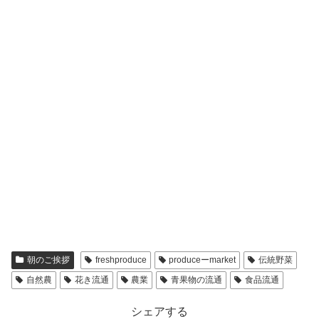
朝のご挨拶
freshproduce
produceーmarket
伝統野菜
自然農
花き流通
農業
青果物の流通
食品流通
シェアする