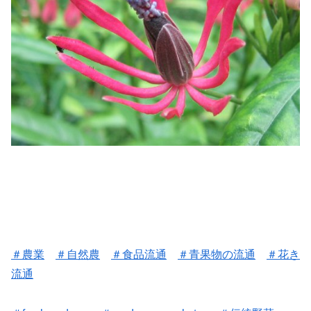
＃農業
＃自然農
＃食品流通
＃
青果物の流通
＃花き
流通