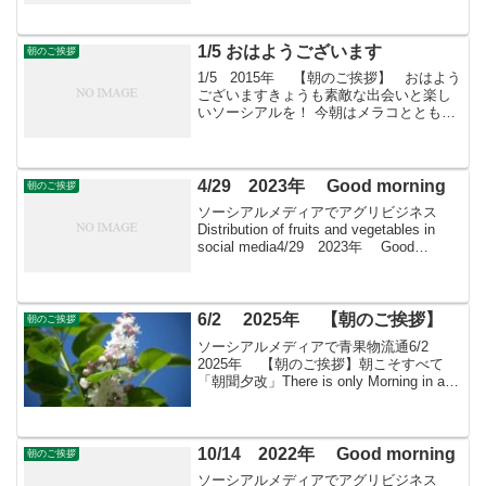
There is onl...
1/5 おはようございます
朝のご挨拶
1/5 2015年 【朝のご挨拶】 おはよう
ございますきょうも素敵な出会いと楽し
いソーシアルを！ 今朝はメラコととも
に・・・ フェイスブックページ「日
本農業再生」★「すばる会員」のお申し
込みはこちら
4/29 2023年 Good morning
朝のご挨拶
ソーシアルメディアでアグリビジネス
Distribution of fruits and vegetables in
social media4/29 2023年 Good
morning 朝こそすべて！ 「朝聞夕改」
There is on...
6/2 2025年 【朝のご挨拶】
朝のご挨拶
ソーシアルメディアで青果物流通6/2
2025年 【朝のご挨拶】朝こそすべて
「朝聞夕改」There is only Morning in all
thingsきょうはどんな日横浜港開港記念
日・長崎港開港記念日1859年（安政6年）
のこの...
10/14 2022年 Good morning
朝のご挨拶
ソーシアルメディアでアグリビジネス