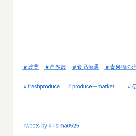
＃農業
＃自然農
＃食品流通
＃
青果物の
＃freshproduce
＃produceーmarket
＃
Tweets by kirisima0525