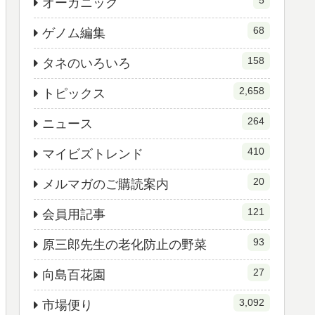
5
オーガニック
68
ゲノム編集
158
タネのいろいろ
2,658
トピックス
264
ニュース
410
マイビズトレンド
20
メルマガのご購読案内
121
会員用記事
93
原三郎先生の老化防止の野菜
27
向島百花園
3,092
市場便り