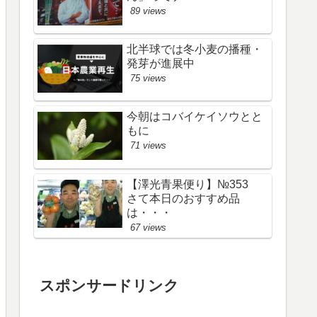
89 views
北半球では冬小麦の播種・
発芽が進展中
75 views
今朝はコバイケイソウとと
もに
71 views
【澤光青果便り】№353
さて本日のおすすめ品
は・・・
67 views
スポンサードリンク