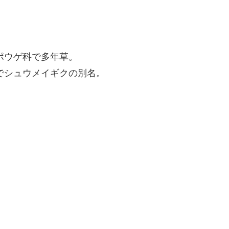
ウゲ科で多年草。
でシュウメイギクの別名。