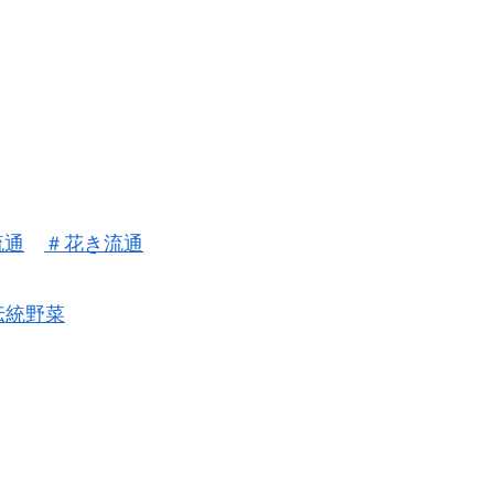
流通
＃花き流通
伝統野菜