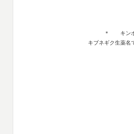
＊ キンポ
キブネギク生薬名