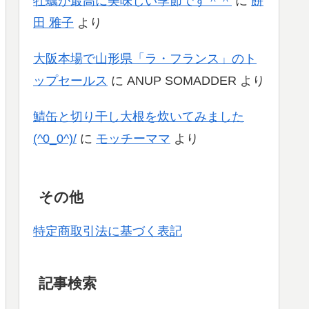
牡蠣が最高に美味しい季節です＾＾
に
餅
田 雅子
より
大阪本場で山形県「ラ・フランス」のト
ップセールス
に
ANUP SOMADDER
より
鯖缶と切り干し大根を炊いてみました
(^0_0^)/
に
モッチーママ
より
その他
特定商取引法に基づく表記
記事検索