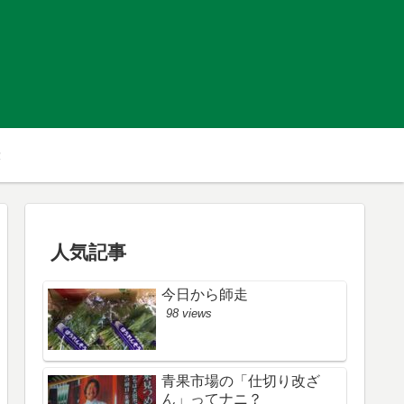
人気記事
今日から師走
98 views
青果市場の「仕切り改ざ
ん」ってナニ？