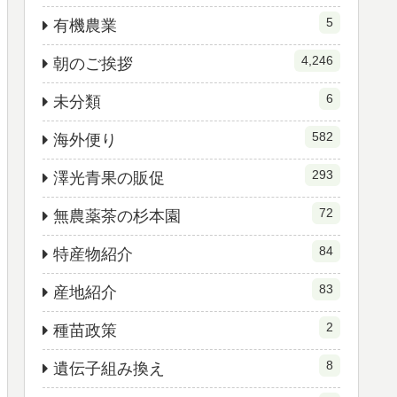
5
有機農業
4,246
朝のご挨拶
6
未分類
582
海外便り
293
澤光青果の販促
72
無農薬茶の杉本園
84
特産物紹介
83
産地紹介
2
種苗政策
8
遺伝子組み換え