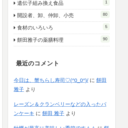
1
遺伝子組み換え食品
80
開設者、卸、仲卸、小売
5
食材のいろいろ
90
餅田雅子の薬膳料理
最近のコメント
今日は、蟹ちらし寿司♡(^0_0^)/
に
餅田
雅子
より
レーズン＆クランベリーなどの入ったパ
ンケーキ
に
餅田 雅子
より