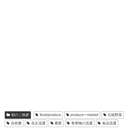
朝のご挨拶
freshproduce
produceーmarket
伝統野菜
自然農
花き流通
農業
青果物の流通
食品流通