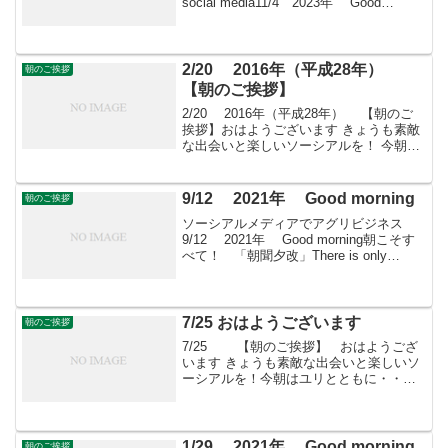
social media11/4 2023年 Good
morning 朝こそすべて！ 「朝聞夕改」
There is on...
2/20 2016年（平成28年）
朝のご挨拶
【朝のご挨拶】
2/20 2016年（平成28年） 【朝のご
挨拶】おはようございます きょうも素敵
な出会いと楽しいソーシアルを！ 今朝は
シーマニアとともに・・・フェイスブッ
クページ「日本農業再生」プロをめざす
皆さんのために、年会費制 「すばる会
9/12 2021年 Good morning
朝のご挨拶
員」を運...
ソーシアルメディアでアグリビジネス
9/12 2021年 Good morning朝こそす
べて！ 「朝聞夕改」There is only
Morning in all things 9月12日はどんな
日水路記念日 運輸省水路部(後の...
7/25 おはようございます
朝のご挨拶
7/25 【朝のご挨拶】 おはようござ
います きょうも素敵な出会いと楽しいソ
ーシアルを！今朝はユリとともに・・・
「すばる会員」お申し込みはこちらへ
1/29 2021年 Good morning
朝のご挨拶