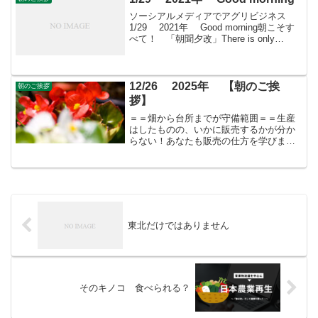
ソーシアルメディアでアグリビジネス
1/29 2021年 Good morning朝こそす
べて！ 「朝聞夕改」There is only
Morning in all things 1月29日はどんな日
人口調査記念日1872(明治5)年の...
12/26 2025年 【朝のご挨
朝のご挨拶
拶】
＝＝畑から台所までが守備範囲＝＝生産
はしたものの、いかに販売するかが分か
らない！あなたも販売の仕方を学びませ
んか？すばる会員（年会費：24000円）対
象に販売をサポート
東北だけではありません
そのキノコ 食べられる？