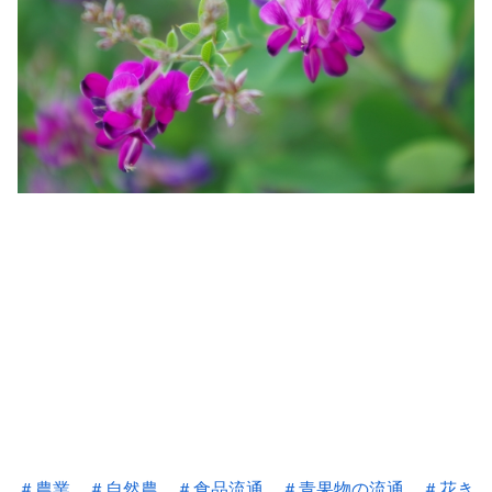
＃農業
＃自然農
＃食品流通
＃
青果物の流通
＃花き