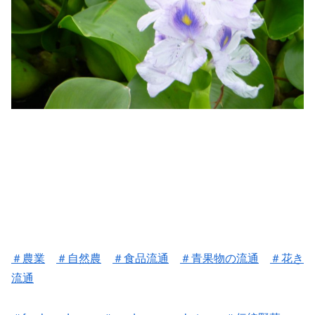
＃農業
＃自然農
＃食品流通
＃
青果物の流通
＃花き
流通