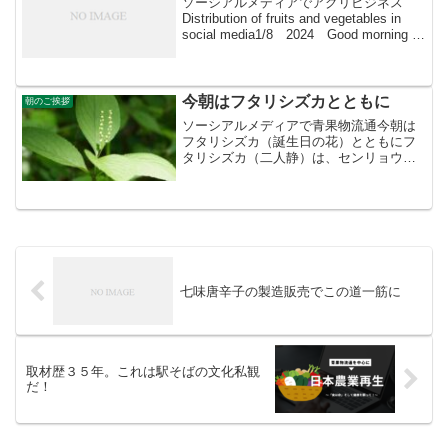
ソーシアルメディアでアグリビジネス
Distribution of fruits and vegetables in
social media1/8 2024 Good morning 朝
こそすべて！ 「朝聞夕改」There is
only ...
今朝はフタリシズカとともに
朝のご挨拶
ソーシアルメディアで青果物流通今朝は
フタリシズカ（誕生日の花）とともにフ
タリシズカ（二人静）は、センリョウ科
チャラン属の多年草で、春〜初夏にかけ
て静かに咲く白い穂状花が特徴の山野草
です。名前の由来は、能『二人静』に登
場する静御前とその亡霊が...
七味唐辛子の製造販売でこの道一筋に
取材歴３５年。これは駅そばの文化私観
だ！