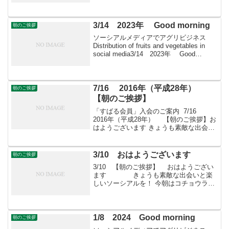
There is o...
3/14 2023年 Good morning
朝のご挨拶
ソーシアルメディアでアグリビジネス
Distribution of fruits and vegetables in
social media3/14 2023年 Good
morning 朝こそすべて！ 「朝聞夕改」
There is on...
7/16 2016年（平成28年）
朝のご挨拶
【朝のご挨拶】
「すばる会員」入会のご案内 7/16
2016年（平成28年） 【朝のご挨拶】お
はようございます きょうも素敵な出会い
と楽しいソーシアルを！ 今朝はツユクサ
とともに・・・フェイスブックページ
「日本農業再生」プロをめざす皆さんの
3/10 おはようございます
朝のご挨拶
ために、...
3/10 【朝のご挨拶】 おはようござい
ます きょうも素敵な出会いと楽
しいソーシアルを！ 今朝はコチョウラン
とともに・・・「すばる会員」お申し込
みはこちらへ
1/8 2024 Good morning
朝のご挨拶