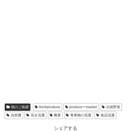
朝のご挨拶
freshproduce
produceーmarket
伝統野菜
自然農
花き流通
農業
青果物の流通
食品流通
シェアする