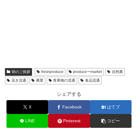
朝のご挨拶
freshproduce
produceーmarket
自然農
花き流通
農業
青果物の流通
食品流通
シェアする
X
Facebook
はてブ
LINE
Pinterest
コピー