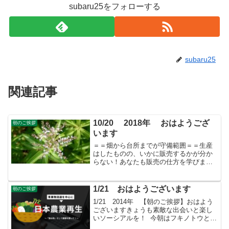
subaru25をフォローする
subaru25
関連記事
10/20 2018年 おはようござ
朝のご挨拶
います
＝＝畑から台所までが守備範囲＝＝生産
はしたものの、いかに販売するかが分か
らない！あなたも販売の仕方を学びませ
んか？すばる会員（年会費：24000円）対
象に販売をサポート
1/21 おはようございます
朝のご挨拶
1/21 2014年 【朝のご挨拶】おはよう
ございますきょうも素敵な出会いと楽し
いソーシアルを！ 今朝はフキノトウとと
もに・・・ 「すばる会員」お申し込みは