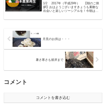
1/2 2017年（平成29年） 【朝のご挨
拶】おはようございますきょうも素敵な
出会いと楽しいソーシアルを！今朝は春
山茶花とともに・・・フェイスブックペ
ージ「日本農業再生」プロをめざす皆さ
んのために、年会費制 「すばる会員」
を運営してお...
月見のお供は・・・
暑さ寒さも彼岸まで
コメント
コメントを書き込む