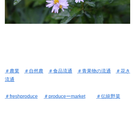
＃
農業
＃
自然農
＃
食品流通
＃
青果物の流通
＃花き
流通
＃freshproduce
＃
produceーmarket
＃
伝統野菜