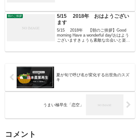
Morning in all things 3月15日はどんな日
世界消費者権利デー国際消費者機構の
消...
5/15 2018年 おはようござい
朝のご挨拶
ます
5/15 2018年 【朝のご挨拶】Good
morning Have a wonderful day!おはよう
ございますきょうも素敵な出会いと楽し
いソーシアルを！今朝はアヤメととも
に・・・＊ アヤメ科アヤメ属の多年
草。アヤメは陸地、カ...
夏が旬で呼び名が変化する出世魚のスズ
キ
うまい極早生「恋空」
コメント