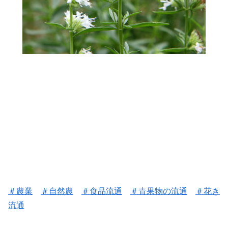
＃
農業
＃
自然農
＃
食品流通
＃
青果物の流通
＃花き
流通