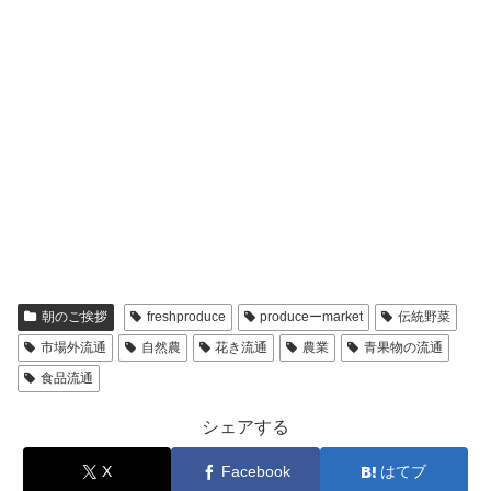
朝のご挨拶
freshproduce
produceーmarket
伝統野菜
市場外流通
自然農
花き流通
農業
青果物の流通
食品流通
シェアする
X
Facebook
はてブ