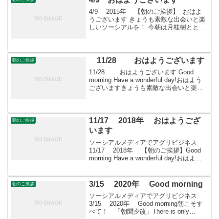
4/9 2015年 【朝のご挨拶】 おはよ
うございます きょうも素敵な出会いと楽
しいソーシアルを！ 今朝は月桂樹ととも
に・・・ フェイスブックページ「日本農
業再生」★「すばる会員」のお申し込み
はこちら
11/28 おはようございます
朝のご挨拶
11/28 おはようございます Good
morning Have a wonderful day!おはよう
ございますきょうも素敵な出会いと楽し
いソーシアルを！今朝はクリとも
に・・・
11/17 2018年 おはようござ
朝のご挨拶
います
ソーシアルメディアでアグリビジネス
11/17 2018年 【朝のご挨拶】Good
morning Have a wonderful day!おはよう
ございますきょうも素敵な出会いと楽し
いソーシアルを！今朝はネリネととも
に・・・＊ 南アフ...
3/15 2020年 Good morning
朝のご挨拶
ソーシアルメディアでアグリビジネス
3/15 2020年 Good morning朝こそす
べて！ 「朝聞夕改」There is only