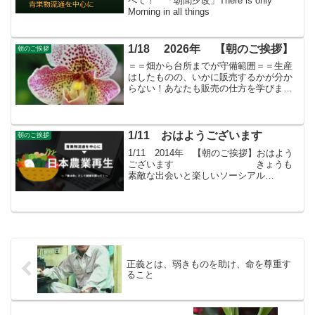
べて！ 「朝聞夕改」There is only
Morning in all things
1/18 2026年 【朝のご挨拶】
朝のご挨拶
＝＝畑から台所までが守備範囲＝＝生産
はしたものの、いかに販売するかが分か
らない！あなたも販売の仕方を学びませ
んか？すばる会員（年会費：24000円）対
象に販売をサポート
1/11 おはようございます
朝のご挨拶
1/11 2014年 【朝のご挨拶】おはよう
ございます きょうも
素敵な出会いと楽しいソーシアル
を！ 今朝は白
花モクレンとともに・・・寒さ厳しきな
かにも植物は春を迎える準備をしていま
すよ
正義とは、弱きものを助け、命を尊重す
ること