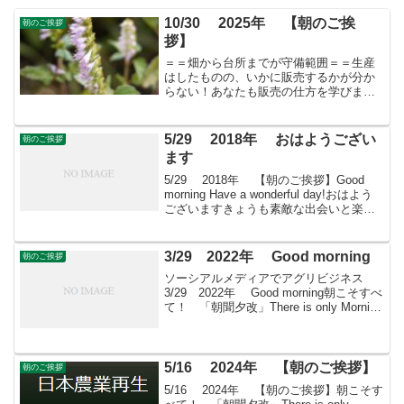
10/30 2025年 【朝のご挨
朝のご挨拶
拶】
＝＝畑から台所までが守備範囲＝＝生産
はしたものの、いかに販売するかが分か
らない！あなたも販売の仕方を学びませ
んか？すばる会員（年会費：24000円）対
象に販売をサポート
5/29 2018年 おはようござい
朝のご挨拶
ます
5/29 2018年 【朝のご挨拶】Good
morning Have a wonderful day!おはよう
ございますきょうも素敵な出会いと楽し
いソーシアルを！今朝はノバラととも
に・・・ ＊ バラ科の落葉性のつる性低
木。沖縄以外の日...
3/29 2022年 Good morning
朝のご挨拶
ソーシアルメディアでアグリビジネス
3/29 2022年 Good morning朝こそすべ
て！ 「朝聞夕改」There is only Morning
in all things 3月29日はどんな日 東京日日
新聞（現・毎日新聞）創刊1...
5/16 2024年 【朝のご挨拶】
朝のご挨拶
5/16 2024年 【朝のご挨拶】朝こそす