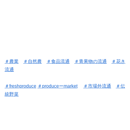
＃
農業
＃
自然農
＃
食品流通
＃
青果物の流通
＃花き
流通
＃freshproduce
＃
produceーmarket
＃
市場外流通
＃
伝
統野菜