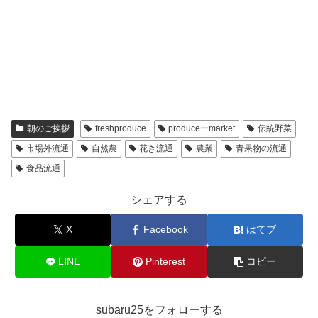
朝のご挨拶
freshproduce
produceーmarket
伝統野菜
市場外流通
自然農
花き流通
農業
青果物の流通
食品流通
シェアする
X
Facebook
はてブ
LINE
Pinterest
コピー
subaru25をフォローする