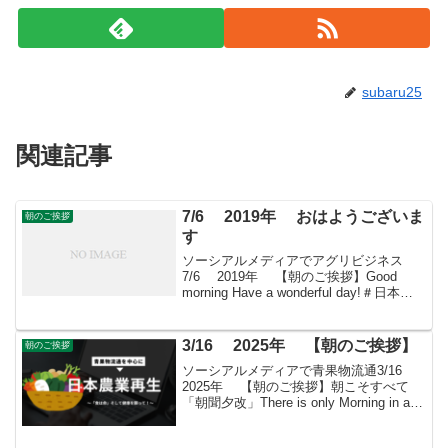
subaru25
関連記事
7/6 2019年 おはようございま
朝のご挨拶
す
ソーシアルメディアでアグリビジネス
7/6 2019年 【朝のご挨拶】Good
morning Have a wonderful day!＃日本農
業再生 ＃食品流通 ＃青果物流通 ＃
花き流通 ＃freshproduce ＃produceー...
3/16 2025年 【朝のご挨拶】
朝のご挨拶
ソーシアルメディアで青果物流通3/16
2025年 【朝のご挨拶】朝こそすべて
「朝聞夕改」There is only Morning in all
thingsきょうはどんな日国立公園指定記念
日1934年（昭和9年）のこの日、内務省