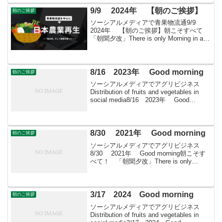
が、...
9/9 2024年 【朝のご挨拶】
朝のご挨拶
ソーシアルメディアで青果物流通9/9
2024年 【朝のご挨拶】朝こそすべて
「朝聞夕改」There is only Morning in all
thingsきょうはどんな日温泉の日大分県の
中西部にある九重町（ここのえまち）が
制定。 ...
8/16 2023年 Good morning
朝のご挨拶
ソーシアルメディアでアグリビジネス
Distribution of fruits and vegetables in
social media8/16 2023年 Good
morning 朝こそすべて！ 「朝聞夕改」
There is on...
8/30 2021年 Good morning
朝のご挨拶
ソーシアルメディアでアグリビジネス
8/30 2021年 Good morning朝こそす
べて！ 「朝聞夕改」There is only
Morning in all things 8月30日はどんな
日富士山測候所記念日 1895年...
3/17 2024 Good morning
朝のご挨拶
ソーシアルメディアでアグリビジネス
Distribution of fruits and vegetables in