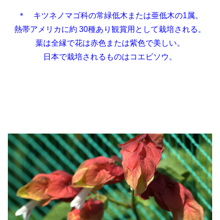
＊ キツネノマゴ科の常緑低木または亜低木の1属。
熱帯アメリカに約 30種あり観賞用として栽培される。
葉は全縁で花は赤色または紫色で美しい。
日本で栽培されるものはコエビソウ。