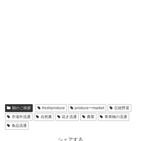
朝のご挨拶
freshproduce
produceーmarket
伝統野菜
市場外流通
自然農
花き流通
農業
青果物の流通
食品流通
シェアする