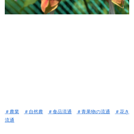
＃
農業
＃
自然農
＃
食品流通
＃
青果物の流通
＃花き
流通