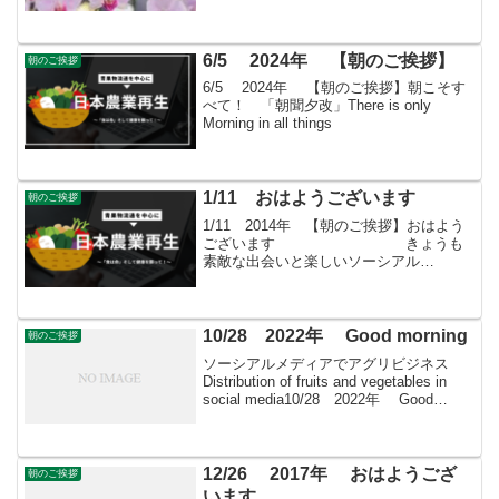
んか？すばる会員（年会費：24000円）対
象に販売をサポート
6/5 2024年 【朝のご挨拶】
朝のご挨拶
6/5 2024年 【朝のご挨拶】朝こそす
べて！ 「朝聞夕改」There is only
Morning in all things
1/11 おはようございます
朝のご挨拶
1/11 2014年 【朝のご挨拶】おはよう
ございます きょうも
素敵な出会いと楽しいソーシアル
を！ 今朝は白
花モクレンとともに・・・寒さ厳しきな
かにも植物は春を迎える準備をしていま
すよ
10/28 2022年 Good morning
朝のご挨拶
ソーシアルメディアでアグリビジネス
Distribution of fruits and vegetables in
social media10/28 2022年 Good
morning朝こそすべて！ 「朝聞夕改」
There is on...
12/26 2017年 おはようござ
朝のご挨拶
います