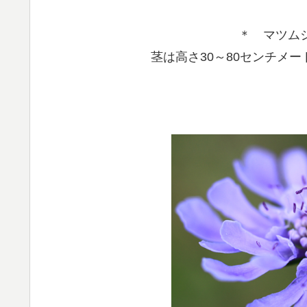
＊ マツム
茎は高さ30～80センチメ