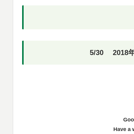
5/30 20
Goo
Have a 