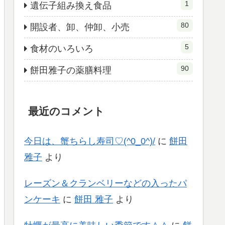
1
遺伝子組み換え食品
80
開設者、卸、仲卸、小売
5
食材のいろいろ
90
餅田雅子の薬膳料理
最近のコメント
今日は、蟹ちらし寿司♡(^0_0^)/
に
餅田
雅子
より
レーズン＆クランベリーなどの入ったパ
ンケーキ
に
餅田 雅子
より