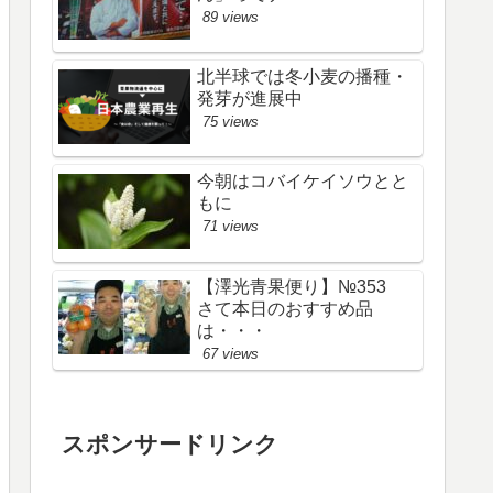
89 views
北半球では冬小麦の播種・
発芽が進展中
75 views
今朝はコバイケイソウとと
もに
71 views
【澤光青果便り】№353
さて本日のおすすめ品
は・・・
67 views
スポンサードリンク