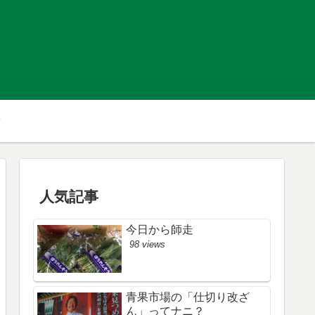
人気記事
今日から師走
98 views
青果市場の「仕切り改ざ
ん」ってナニ？