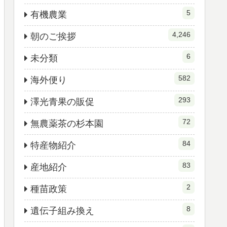
5
有機農業
4,246
朝のご挨拶
6
未分類
582
海外便り
293
澤光青果の販促
72
無農薬茶の杉本園
84
特産物紹介
83
産地紹介
2
種苗政策
8
遺伝子組み換え