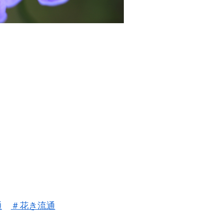
通
＃
花き流通