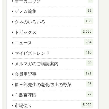
5
オーガニック
68
ゲノム編集
158
タネのいろいろ
2,658
トピックス
264
ニュース
410
マイビズトレンド
20
メルマガのご購読案内
121
会員用記事
93
原三郎先生の老化防止の野菜
27
向島百花園
3,092
市場便り