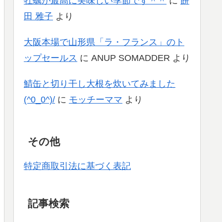
牡蠣が最高に美味しい季節です＾＾
に
餅
田 雅子
より
大阪本場で山形県「ラ・フランス」のト
ップセールス
に
ANUP SOMADDER
より
鯖缶と切り干し大根を炊いてみました
(^0_0^)/
に
モッチーママ
より
その他
特定商取引法に基づく表記
記事検索