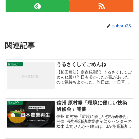
subaru25
関連記事
うるさくしてごめんね
産地紹介
【杉田農法】定点観測記 うるさくしてご
めんね曇り昨日も暑かったが風があった
ので気持ちよかった。昨日は、一日草刈
り今日は午前中の草刈りの予定場所は終
わり昨日ほど風がないので汗だくだ。草
を刈っているとモリアオガエルがいた。
うるさくしてごめんね...
信州 原村発「環境に優しい技術
産地紹介
研修会」開催
信州 原村発「環境に優しい技術研修会」
開催 長野県諏訪農業改良普及センターの
松木 宏司さんから昨日は、JA信州諏訪ブ
ロッコリー専門部の皆さんと（化学肥料
や化学合成農薬に替えて）有機質肥料や