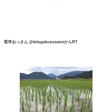
哲学おっさん‏ @tetugakuossannからRT