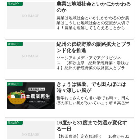
微生物農薬を用いてブロッコリーを生産
農業は地域社会といかにかかわる
産地紹介
する技術の検討...
のか
農業は地域社会といかにかかわるのか農
業はこうした地域社会との交流が大切で
す！農業を理解してもらえることからす
べては始まる。＃高岳米
++++++++++++哲学おっさん‏
@tetugakuossannさんからRT今日の田ん
紀州の伝統野菜の販路拡大とブラ
産地紹介
ぼ街の人たちがお田...
ンド化を推進
ソーシアルメディアでアグリビジネ
ス 【和歌山県 紀州伝統野菜・湯浅な
す】紀州の伝統野菜の販路拡大とブラン
ド化を推進和歌山県・湯浅町で江戸時代
から栽培されてきた伝統野菜『湯浅な
す』について、県農業試験場は高品質果
きょうは猛暑、でも田んぼには
産地紹介
実の多収栽培技術を開発し、...
時々涼しい風が
哲学おっさんから暑い😵でも時々、田ん
ぼの涼しい風が吹いています🍃＃高岳米
16度から31度まで気温が変化す
産地紹介
る一日
【杉田農法】定点観測記 16度から31