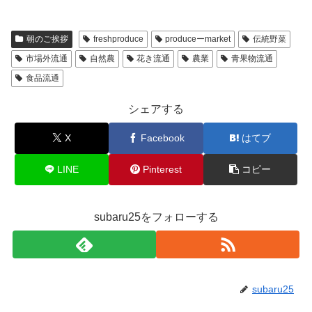
朝のご挨拶
freshproduce
produceーmarket
伝統野菜
市場外流通
自然農
花き流通
農業
青果物流通
食品流通
シェアする
X
Facebook
はてブ
LINE
Pinterest
コピー
subaru25をフォローする
subaru25