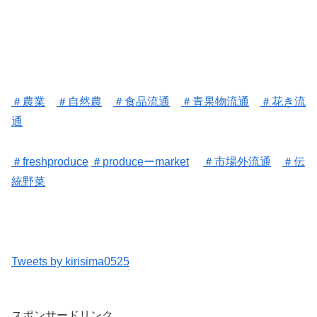
＃
農業
＃
自然農
＃
食品流通
＃
青果物流通
＃
花き流
通
＃
freshproduce
＃
produceーmarket
＃
市場外流通
＃
伝
統野菜
Tweets by kirisima0525
スポンサードリンク