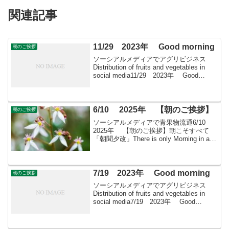
関連記事
11/29 2023年 Good morning
朝のご挨拶
ソーシアルメディアでアグリビジネス
Distribution of fruits and vegetables in
social media11/29 2023年 Good
morning 朝こそすべて！ 「朝聞夕改」
There is o...
6/10 2025年 【朝のご挨拶】
朝のご挨拶
ソーシアルメディアで青果物流通6/10
2025年 【朝のご挨拶】朝こそすべて
「朝聞夕改」There is only Morning in all
thingsきょうはどんな日時の記念日東京天
文台（現：国立天文台）と財団法人・生
活改善同...
7/19 2023年 Good morning
朝のご挨拶
ソーシアルメディアでアグリビジネス
Distribution of fruits and vegetables in
social media7/19 2023年 Good
morning 朝こそすべて！ 「朝聞夕改」
There is on...