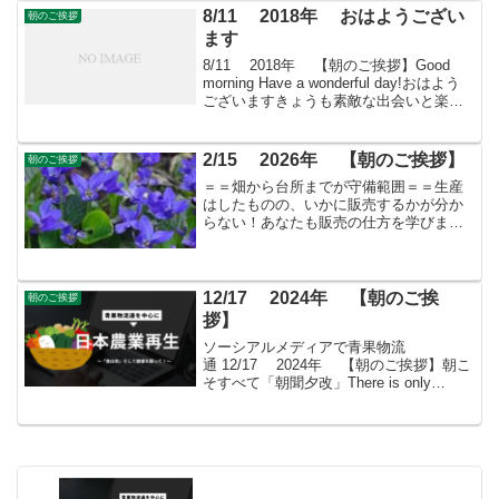
8/11 2018年 おはようござい
朝のご挨拶
ます
8/11 2018年 【朝のご挨拶】Good
morning Have a wonderful day!おはよう
ございますきょうも素敵な出会いと楽し
いソーシアルを！今朝はグラジオラスと
ともに・・・ ＊ アヤメ科グラジオラス
属の植物の総称...
2/15 2026年 【朝のご挨拶】
朝のご挨拶
＝＝畑から台所までが守備範囲＝＝生産
はしたものの、いかに販売するかが分か
らない！あなたも販売の仕方を学びませ
んか？すばる会員（年会費：24000円）対
象に販売をサポート
12/17 2024年 【朝のご挨
朝のご挨拶
拶】
ソーシアルメディアで青果物流
通 12/17 2024年 【朝のご挨拶】朝こ
そすべて「朝聞夕改」There is only
Morning in all thingsきょうはどんな日飛
行機の日1903年（明治36年）のこの日、
アメリカ・ノ...