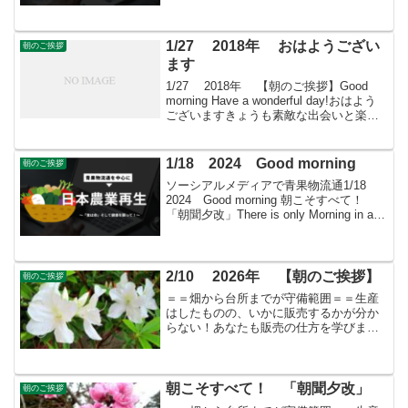
(International...
1/27 2018年 おはようござい
朝のご挨拶
ます
1/27 2018年 【朝のご挨拶】Good
morning Have a wonderful day!おはよう
ございますきょうも素敵な出会いと楽し
いソーシアルを！今朝はマダガスカルジ
ャスミンとともに・・・
1/18 2024 Good morning
朝のご挨拶
ソーシアルメディアで青果物流通1/18
2024 Good morning 朝こそすべて！
「朝聞夕改」There is only Morning in all
things きょうはどんな日初観音 毎月18日
は観音（観世音菩薩）の縁日。...
2/10 2026年 【朝のご挨拶】
朝のご挨拶
＝＝畑から台所までが守備範囲＝＝生産
はしたものの、いかに販売するかが分か
らない！あなたも販売の仕方を学びませ
んか？すばる会員（年会費：24000円）対
象に販売をサポート
朝こそすべて！ 「朝聞夕改」
朝のご挨拶