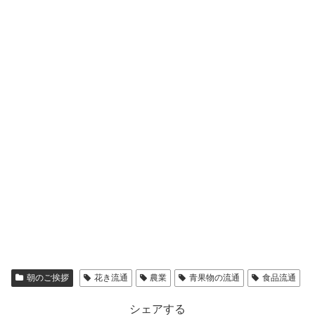
朝のご挨拶
花き流通
農業
青果物の流通
食品流通
シェアする