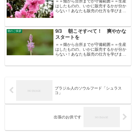
＝＝畑から台所までが守備範囲＝＝生産
はしたものの、いかに販売するかが分か
らない！あなたも販売の仕方を学びませ
んか？この乱世を生き抜くためには、縁
を広げていくことです。すばる会員（年
会費：24000円）対象に販売をサポート
9/3 朝こそすべて！ 爽やかな
朝のご挨拶
スタートを
＝＝畑から台所までが守備範囲＝＝生産
はしたものの、いかに販売するかが分か
らない！あなたも販売の仕方を学びませ
んか？すばる会員（年会費：24000円）対
象に販売をサポート
ブラジル人のソウルフード「シュラス
コ」
出張のお供です