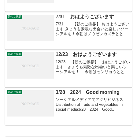
もに・・・「すばる会員」お申し込みは
こちらへ
7/31 おはようございます
朝のご挨拶
7/31 【朝のご挨拶】 おはようござい
ます きょうも素敵な出会いと楽しいソー
シアルを！今朝はノウゼンカズラととも
に・・・「すばる会員」お申し込みはこ
ちらへ
12/23 おはようございます
朝のご挨拶
12/23 【朝のご挨拶】 おはようござい
ます きょうも素敵な出会いと楽しいソ
ーシアルを！ 今朝はセンリョウととも
に・・・ フェイスブックページ「日本農
業再生」★「すばる会員」のお申し込み
はこちら
3/28 2024 Good morning
朝のご挨拶
ソーシアルメディアでアグリビジネス
Distribution of fruits and vegetables in
social media3/28 2024 Good
morning 朝こそすべて！ 「朝聞夕改」
There is only...