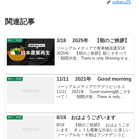
subaru25
関連記事
3/18 2025年 【朝のご挨拶】
朝のご挨拶
ソーシアルメディアで青果物流通3/18
2025年 【朝のご挨拶】朝こそすべて
「朝聞夕改」There is only Morning in all
thingsきょうはどんな日精霊の日『万葉
集』を代表する歌人の柿本人麻呂、女流
歌人の和泉...
11/11 2021年 Good morning
朝のご挨拶
ソーシアルメディアでアグリビジネス
11/11 2021年 Good morning朝こそす
べて！ 「朝聞夕改」There is only
Morning in all things 11月11日はどん
な日安政江戸地震 1855年 ...
8/19 おはようございます
朝のご挨拶
8/19 【朝のご挨拶】 おはようござ
います きょうも素敵な出会いと楽しい
ソーシアルを！今朝はフジナデシコとと