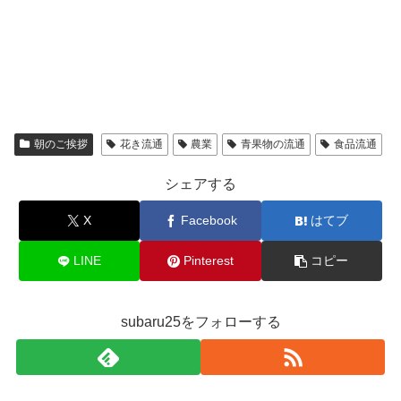
朝のご挨拶
花き流通
農業
青果物の流通
食品流通
シェアする
X
Facebook
はてブ
LINE
Pinterest
コピー
subaru25をフォローする