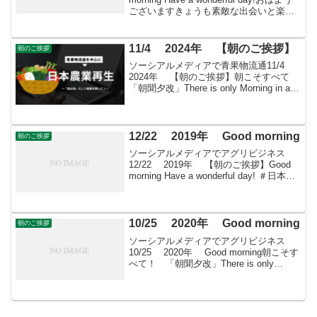
ございますきょうも素敵な出会いと楽し
いソーシアルを！今朝はベニハナアセビ
とともに・・・
11/4 2024年 【朝のご挨拶】
朝のご挨拶
ソーシアルメディアで青果物流通11/4
2024年 【朝のご挨拶】朝こそすべて
「朝聞夕改」There is only Morning in all
thingsきょうはどんな日かき揚げの日香川
県三豊市に本社を置き、各種の冷凍食品
の製造・...
12/22 2019年 Good morning
朝のご挨拶
ソーシアルメディアでアグリビジネス
12/22 2019年 【朝のご挨拶】Good
morning Have a wonderful day! ＃日本農
業再生 ＃食品流通 ＃青果物流通 ＃
花き流通 ＃wholesale-market ＃...
10/25 2020年 Good morning
朝のご挨拶
ソーシアルメディアでアグリビジネス
10/25 2020年 Good morning朝こそす
べて！ 「朝聞夕改」There is only
Morning in all things 10月25日はどんな日
産業観光の日名古屋商工会議所文化...